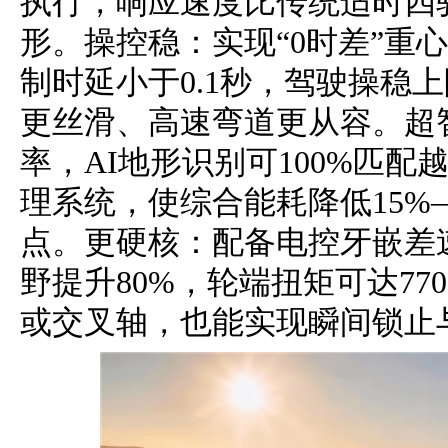
执行，响应速度比传统适时四
形。操控稳：实现“0时差”重
制时延小于0.1秒，驾驶操稳
更丝滑、高速弯道更从容。超
率，AI地形识别可100%匹
理系统，使综合能耗降低15%—
点。更硬核：配备电控牙嵌差
野提升80%，轮端扭矩可达77
或交叉轴，也能实现瞬间锁止