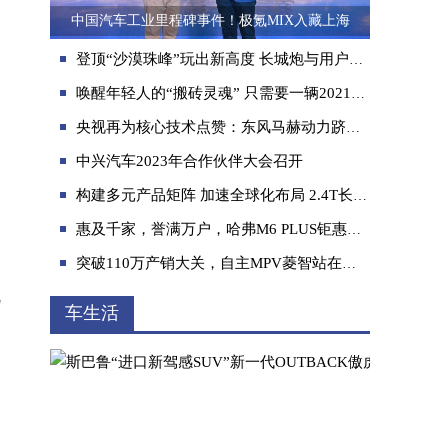
中国汽车工业里程碑事件！极氪MIX入藏上海
登顶“沙漠珠峰”玩出新高度 长城炮与用户真正玩在一起
唤醒年轻人的“搬砖灵魂” 只需要一辆2021款哈弗F7x
央视再为核心技术点赞：东风马赫动力跻身世界一流梯队！
中兴汽车2023年合作伙伴大会召开
构建多元产品矩阵 加速全球化布局 2.4T长城炮强势登陆澳洲
惠及千家，誉满万户，哈弗M6 PLUS钜惠进行中
突破110万产销大关，自主MPV菱智站在新能源赛道新起点
说
车生活
为