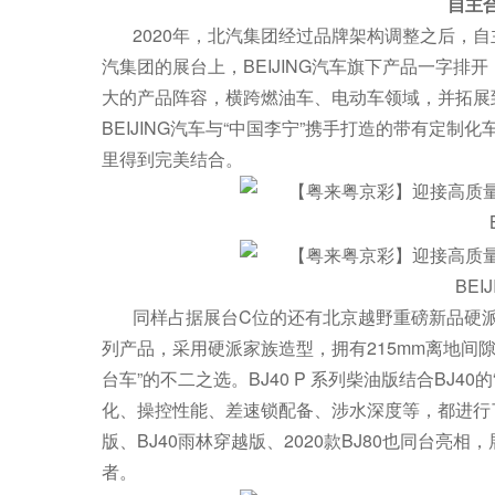
自主
2020年，北汽集团经过品牌架构调整之后，
汽集团的展台上，BEIJING汽车旗下产品一字排开，BE
大的产品阵容，横跨燃油车、电动车领域，并拓展到
BEIJING汽车与“中国李宁”携手打造的带有定
里得到完美结合。
BEI
同样占据展台C位的还有北京越野重磅新品硬派SU
列产品，采用硬派家族造型，拥有215mm离地间隙
台车”的不二之选。BJ40 P 系列柴油版结合BJ
化、操控性能、差速锁配备、涉水深度等，都进行了全面
版、BJ40雨林穿越版、2020款BJ80也同台亮
者。