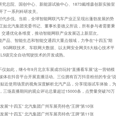
究总院、国创中心、新能源试验中心、1873戴维森创新实验室
开了一系列科研攻关。
时代步伐。当前，全球智能网联汽车产业正呈现出蓬勃发展的势
正如北汽集团党委书记、董事长姜德义所说，所有参与者需要秉
荣、交通优化各维度，推动智能网联产业发展迈上新层次。
产品、智能生态和智能交通四大重点领域，力争在“十四五”期
、5G网联技术、车联网大数据、以太网安全网关5大核心技术平
及L5级完全自动驾驶技术的开发成熟。
仅如此，继今年9月北京车展成功玩转“直播看车展”这一营销模
媒体在抖音平台开展直播活动。三位拥有百万抖音粉丝的专业“
加贴近使用场景的视角深度解析北汽产品，分享现场试车体验，
三场直播期间的观众评论总量超过15000条，点赞量突破70万