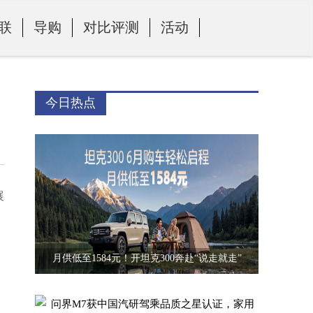
联
导购
对比评测
活动
今日热点
展
向
月供低至1584元！开坦克300奔赴“说走就走”