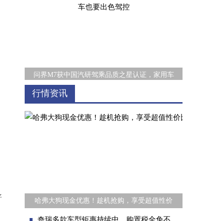
问界M7获中国汽研驾乘品质之星认证，家用车
行情资讯
33000元综合钜惠+万元套装 越野炮新春限量
好
哈弗大狗现金优惠！趁机抢购，享受超值性价
奇瑞多款车型钜惠持续中，购置税全免不容错过