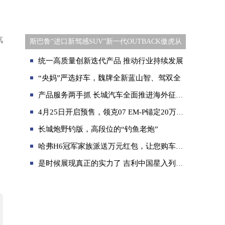
汽
斯巴鲁“进口新驾感SUV”新一代OUTBACK傲虎从
统一高质量创新迭代产品 推动行业持续发展
“央妈”严选好车，魏牌全新蓝山智、驾双全
产品服务两手抓 长城汽车全面推进海外征程 销量稳步提升
4月25日开启预售，领克07 EM-P锚定20万级轿车价值新顶流
长城炮野钓版，高段位的“钓鱼老炮”
哈弗H6冠军家族派送万元红包，让您购车省上加省！
是时候展现真正的实力了 吉利中国星入列杭州亚运会