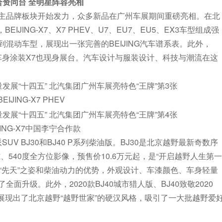
合资同台
全明星阵容
亮相
自主品牌板块开始发力，众多新品在广州车展期间重磅亮相。在北
IJING-X7、X7 PHEV、U7、EU7、EU5、EX3车型组成强
混动车型，展现出一张完善的BEIJING汽车谱系表。此外，
制化车身涂装X7也现身展台。汽车设计与服装设计、科技与潮流在这
BEIJING-X7 PHEV
JING-X7中国李宁合作款
V BJ30和BJ40 P系列柴油版。BJ30是北京越野最新奇数序
、540度全方位影像，预售价10.6万元起，是“开启越野人生第一
40的“先天”之姿和柴油动力的优势，外观设计、车漆颜色、车身轻量
升级。此外，2020款BJ40城市猎人版、BJ40致敬2020
相，展现出了北京越野“越野世家”的硬汉风格，吸引了一大批越野爱