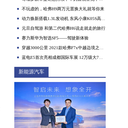
不玩虚的，哈弗H9两万元置换大礼就等你来
动力焕新搭载1.3L发动机 东风小康K05S高功版上市3.79万
元旦自驾游 和第二代哈弗H6说走就走的旅行
赛力斯华为智选SF5——驾驶新体验
有劲|敢野|舒享|可靠 山海炮2.4T全球版带你
穿越3000公里 2021款哈弗F7x中越边境之旅圆满收官
蓝电E5首次亮相成都国际车展 12万级大7座电混SUV诚意来袭
新能源汽车
技
售价18.68万元起，领克05极智轿跑SUV家族焕