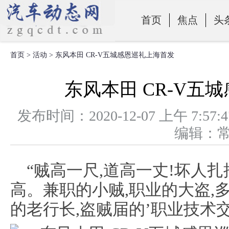
首页
焦点
头
首页
>
活动
> 东风本田 CR-V五城感恩巡礼上海首发
零部件
东风本田 CR-V五
发布时间：2020-12-07 上午 
编辑：
“贼高一尺,道高一丈!坏人
高。兼职的小贼,职业的大盗,
的老行长,盗贼届的’职业技术交