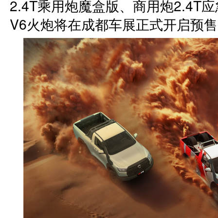
2.4T乘用炮魔盒版、商用炮2.4
V6火炮将在成都车展正式开启预