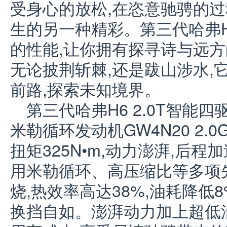
受身心的放松,在恣意驰骋的过
生的另一种精彩。第三代哈弗H6
的性能,让你拥有探寻诗与远方
无论披荆斩棘,还是跋山涉水,
前路,探索未知境界。
第三代哈弗H6 2.0T智能
米勒循环发动机GW4N20 2.0G
扭矩325N•m,动力澎湃,后
用米勒循环、高压缩比等多项
烧,热效率高达38%,油耗降低8
换挡自如。澎湃动力加上超低