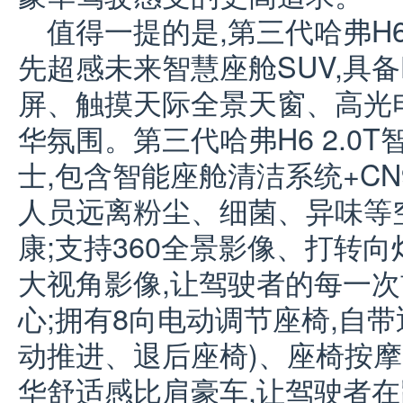
值得一提的是,第三代哈弗H6
先超感未来智慧座舱SUV,具
屏、触摸天际全景天窗、高光
华氛围。第三代哈弗H6 2.0
士,包含智能座舱清洁系统+CN
人员远离粉尘、细菌、异味等
康;支持360全景影像、打转
大视角影像,让驾驶者的每一
心;拥有8向电动调节座椅,自
动推进、退后座椅)、座椅按摩
华舒适感比肩豪车,让驾驶者