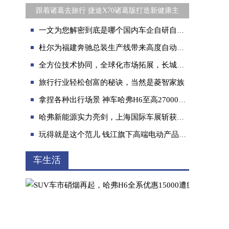
跟着诸葛去旅行 捷途X70诸葛版打造新健康主
一文为您解密到底是哪个国内车企自研自产了首款高阶智能驾驶系统
杜尔为福建奔驰总装生产线带来高度自动化与柔性
全方位技术协同，全球化市场拓展，长城汽车与奥托立夫合作进入新阶段
旅行行业轻松创富的秘诀，当然是菱智家族
拿捏各种出行场景 神车哈弗H6至高27000元优惠
哈弗新能源实力亮剑，上海国际车展斩获多项大奖
玩得就是这个范儿 钱江旗下高端电动产品崭露头角
车生活