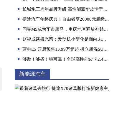
长城炮三周年品牌升级 高性能豪华皮卡于成都车展亮相
捷途汽车年终庆典！自由者享20000元超级置换现金优惠
问界M5成为车市黑马，重庆地区释放补贴享超值价格！
赵福成谈极光湾：发动机小型化是面向未来的关键
合资品牌创富皮卡，江西五十铃经典瑞迈向梦
蓝电E5 开启预售13.99万元起 树立超混SUV价值新标杆
够劲！够省！够可靠！全球高性能皮卡2.4T商用炮助力用户高效创富
新能源汽车
ARCFOX极狐αT:靠谱的硬实力,出众的软实力