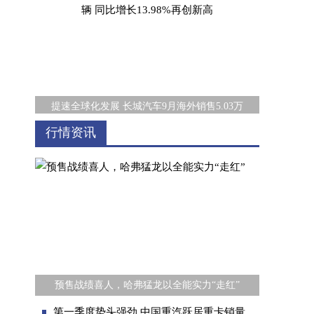
提速全球化发展 长城汽车9月海外销售5.03万
行情资讯
用车生活不将就 哈弗H6S展现轿跑SUV的均衡
预售战绩喜人，哈弗猛龙以全能实力“走红”
第一季度势头强劲 中国重汽跃居重卡销量第一