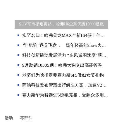
SUV车市硝烟再起，哈弗H6全系优惠15000遭疯
实至名归！哈弗枭龙MAX全新Hi4获十佳发动机及混合动力系统奖项
当“酷狗”遇见飞盘，一场年轻高能show火爆上演
科技创新撬动发展活力 “东风岚图速度”获《人民日报》关注
9月劲销10305辆！哈弗大狗交出高能答卷
老婆们为啥指定要赛力斯SF5做妇女节礼物
商汤科技发布智慧出行解决方案，加速V2X产业创新
赛力斯华为智选SF5惊艳亮相，受到众多用户追捧
活动
零部件