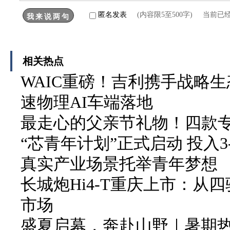
匿名发表
(内容限5至500字) 当前已
相关热点
WAIC重磅！吉利携手战略生
速物理AI车端落地
最走心的父亲节礼物！四款
“芯青年计划”正式启动 投入3
真实产业场景托举青年梦想
长城炮Hi4-T重庆上市：从
市场
盛夏启幕，奔赴山野｜暑期