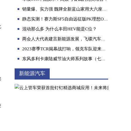
销量爆、实力强 魏牌全新蓝山家用大六座SUV的全能战士
静态实测！赛力斯SF5自由远征版PK理想ONE，选谁？
此
混动那么多 为什么丰田HEV能是C位？
两会人大代表建言新能源发展，飞碟汽车坚定不移发展新能源物流车
2023款哈弗赤兔配置在线 助你小满节气清爽
2023赛季TCR揭幕战打响，领克车队迎来开门红
东风多利卡康陆威节油大师系列故事（七）：老司机的新选择 强强联手成就“最佳拍档”
新能源汽车
部
较
皮实耐用又能装，2021款风骏5真实体验