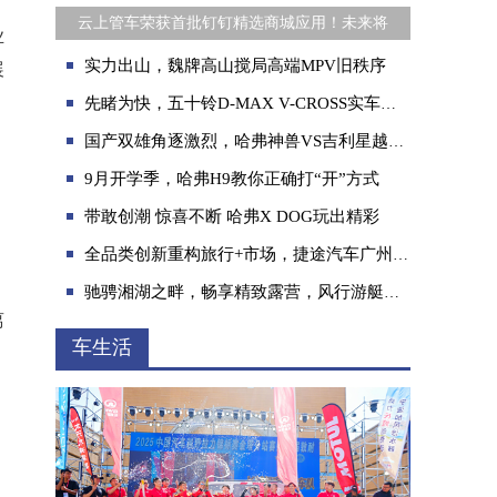
云上管车荣获首批钉钉精选商城应用！未来将
业
实力出山，魏牌高山搅局高端MPV旧秩序
展
先睹为快，五十铃D-MAX V-CROSS实车功能配置让人眼热
国产双雄角逐激烈，哈弗神兽VS吉利星越L究竟翻谁牌子？
9月开学季，哈弗H9教你正确打“开”方式
带敢创潮 惊喜不断 哈弗X DOG玩出精彩
全品类创新重构旅行+市场，捷途汽车广州车展领潮旅行新范式
驰骋湘湖之畔，畅享精致露营，风行游艇刷新驾驭体验
离
车生活