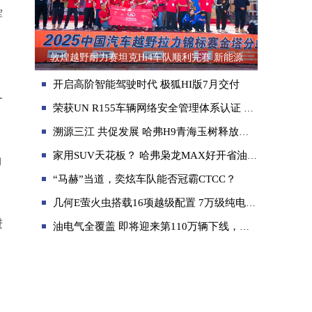
辉
敦煌越野耐力赛坦克Hi4车队顺利完赛 新能源
开启高阶智能驾驶时代 极狐HI版7月交付
备
荣获UN R155车辆网络安全管理体系认证 长城汽车再添出海利器
溯源三江 共促发展 哈弗H9青海玉树释放公益越野力量
家用SUV天花板？ 哈弗枭龙MAX好开省油，满足全家总动员！
约
“马赫”当道，奕炫车队能否冠霸CTCC？
几何E萤火虫搭载16项越级配置 7万级纯电小型SUV有谁堪与一战？
进
油电气全覆盖 即将迎来第110万辆下线，行业先行者再度先行