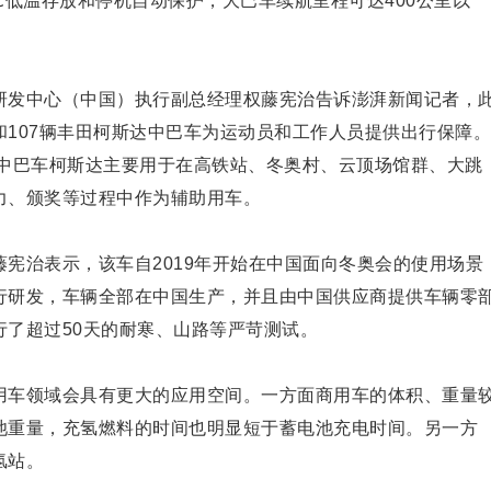
0℃低温存放和停机自动保护，大巴车续航里程可达400公里以
研发中心（中国）执行副总经理权藤宪治告诉澎湃新闻记者，
用车和107辆丰田柯斯达中巴车为运动员和工作人员提供出行保障。
车，中巴车柯斯达主要用于在高铁站、冬奥村、云顶场馆群、大跳
力、颁奖等过程中作为辅助用车。
宪治表示，该车自2019年开始在中国面向冬奥会的使用场景
行研发，车辆全部在中国生产，并且由中国供应商提供车辆零
了超过50天的耐寒、山路等严苛测试。
用车领域会具有更大的应用空间。一方面商用车的体积、重量
池重量，充氢燃料的时间也明显短于蓄电池充电时间。另一方
氢站。