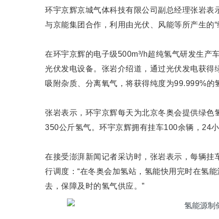
环宇京辉京城气体科技有限公司副总经理张岩表
与京能集团合作，利用由光伏、风能等所产生的“绿
在环宇京辉的电子级500m³/h超纯氢气研发生
光伏发电设备。张岩介绍道，通过光伏发电获得
吸附杂质、分离氧气，将获得纯度为99.999%的
张岩表示，环宇京辉每天为北京冬奥会提供绿色氢能
350公斤氢气。环宇京辉拥有挂车100余辆，2
在接受澎湃新闻记者采访时，张岩表示，每辆挂
行调度：“在冬奥会加氢站，氢能快用完时在氢
去，保障及时的氢气供应。”