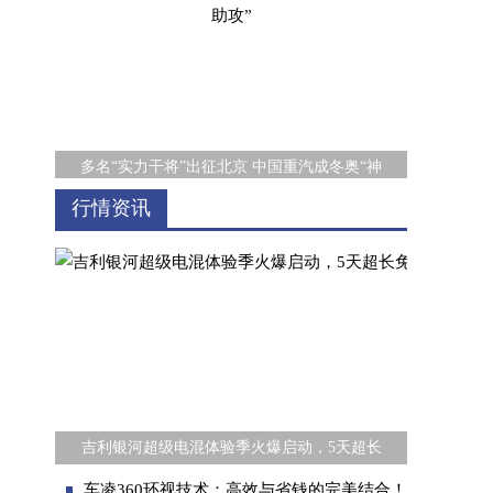
多名“实力干将”出征北京 中国重汽成冬奥“神
行情资讯
《多用途货车通用技术条件》正式实施，汽油
吉利银河超级电混体验季火爆启动，5天超长
车凌360环视技术：高效与省钱的完美结合！