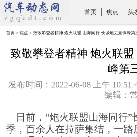
首页
焦点
头
首页
>
焦点
> 致敬攀登者精神 炮火联盟 山海同行 长城炮丈量珠峰第
零部件
致敬攀登者精神 炮火联盟
峰第
发布时间：2022-06-08 上午 1
编辑：
日前
，
“
炮火联盟
山海同
行”
季
，
百余人在
拉萨集结，一路