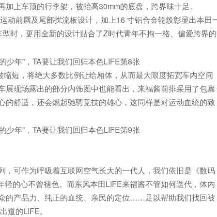
再加上车顶的行李架，被抬高30mm的底盘，跨界味十足。
530mm，运动前唇及尾部扰流板设计，加上16 寸铝合金轮毂彰显出本田
车型时，更用全新的设计贴合了Z时代青年不拘一格、偏爱跨界的
被缩短，将绝大多数比例让给厢体，从而最大限度拓宽车内空间
车展现场露出的部分内饰图中也能看出，来福酱前排采用了包裹
心的舒适，还会燃起驰骋竞技的雄心，这同样是对运动血统的致
行列，可作为呼吸着互联网空气长大的一代人，我们依旧是《数码
年轻的心不曾褪色。而东风本田LIFE来福酱不管如何迭代，体内
出众的产品力、纯正的血统、亲民的定位……足以帮助我们找回被
出道的LIFE。