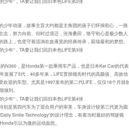
内的少年动漫，故事主旨大约都是主角团的孩子们怀揣初心，一路
壮志，努力向前。但时过境迁，沧海桑田，恪守初心是极少数人
的路上，也坚守着流淌在血液里的经典传承，延续最初的梦想。
。
年的N360，是Honda第一款乘用车产品，也是日本Kei Car的代表
08年发展了5代，40多年来，LIFE贯彻领先时代的高颜值、高效动
迎的车型。尤其是1997发布的第二代LIFE，仅仅18个月就
型能做到。
。特别是第四代车为了迎合用户的审美，车身设计较第三代更为圆
 Smile Technology”的设计理念，有着当时最好的驾驶视
了Honda引以为傲的运动血统。