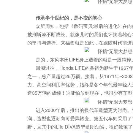
传承半个世纪的，是不变的初心
众所周知，包括《数码宝贝:最后的进化》在
披荆斩棘不断成长。就像儿时的我们也怀揣着雄心
的坚持与选择。来福酱就是如此，在跟随时代前进
是的，东风本田LIFE身上透着的就是一股纯粹
回溯过往，Honda LIFE的鼻祖为诞生于1967
之一，总产量超过25万辆。接着，从1971年~20
力、高空间利用率优势，始终是各个年代最年轻人受欢
造35万辆的成绩！这哪怕放到现在，也很少有车
进入2000年后，推出的换代车造型更为时尚
润，造型也逐渐向可爱风转变。第五代车则采用了“Daily
野，且其中的Life DIVA造型硬朗劲酷，很好致敬