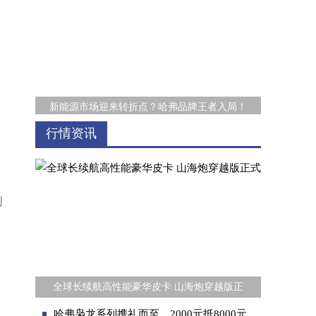
新能源市场迎来转折点？哈弗品牌王者入局！
行情资讯
创
好车不贵，服务顶配，“哪吒加电”百城齐发
全球长续航高性能豪华皮卡 山海炮穿越版正
哈弗枭龙系列携礼而至，2000元抵8000元多重超值福利不容错过