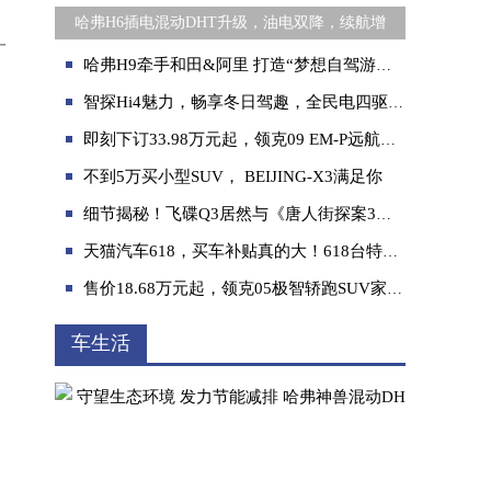
哈弗H6插电混动DHT升级，油电双降，续航增
一
哈弗H9牵手和田&阿里 打造“梦想自驾游目的地”
智探Hi4魅力，畅享冬日驾趣，全民电四驱冰雪体验即将开启！
即刻下订33.98万元起，领克09 EM-P远航版正式上市
不到5万买小型SUV， BEIJING-X3满足你
细节揭秘！飞碟Q3居然与《唐人街探案3》中“Q”有这般相似处
天猫汽车618，买车补贴真的大！618台特价车最高直降16万！
售价18.68万元起，领克05极智轿跑SUV家族焕新上市
车生活