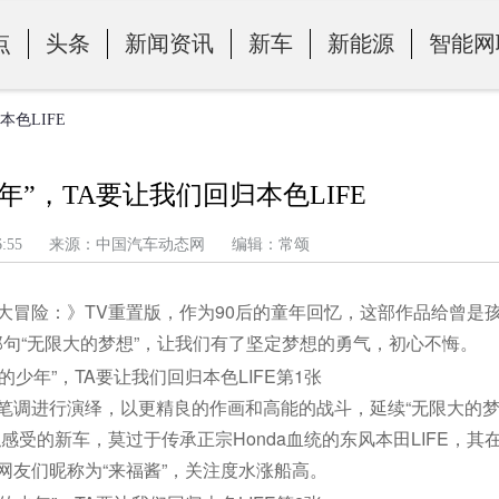
点
头条
新闻资讯
新车
新能源
智能网
色LIFE
”，TA要让我们回归本色LIFE
午 7:36:55 来源：中国汽车动态网 编辑：常颂
贝大冒险：》TV重置版，作为90后的童年回忆，这部作品给曾是
句“无限大的梦想”，让我们有了坚定梦想的勇气，初心不悔。
笔调进行演绎，以更精良的作画和高能的战斗，延续“无限大的
受的新车，莫过于传承正宗Honda血统的东风本田LIFE，其
友们昵称为“来福酱”，关注度水涨船高。