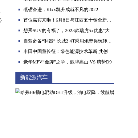
砥砺奋进，Kixx凯升成就不凡的2022
年
必
首位嘉宾来啦！6月8日与江西五十铃全新D-MAX V-CROSS一起相约《温暖的客栈》
想买SUV的有福了，2023款瑞虎5x优惠“大放价”，直降12000！
自驾必备“利器” 长城2.4T乘用炮带你玩转全场景皮卡车生活
选车挑花眼？哈弗M6 PLUS与欧尚X5全面对比
丰田中国董长征：绿色能源技术革新 共创未来出行新篇章
豪华MPV“金牌”之争，魏牌高山 VS 腾势D9
新能源汽车
卡路里F7成皮卡新顶流 10万元级皮卡横评