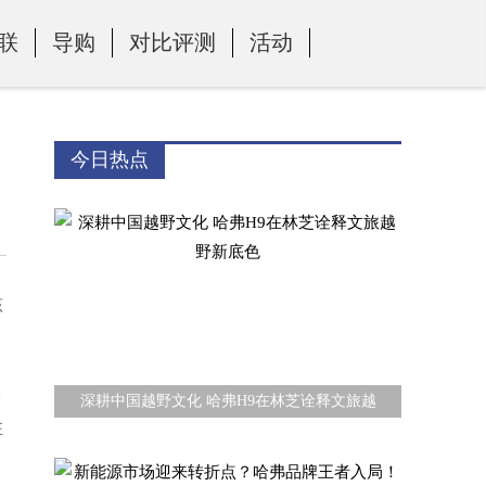
联
导购
对比评测
活动
今日热点
孩
梦
深耕中国越野文化 哈弗H9在林芝诠释文旅越
在