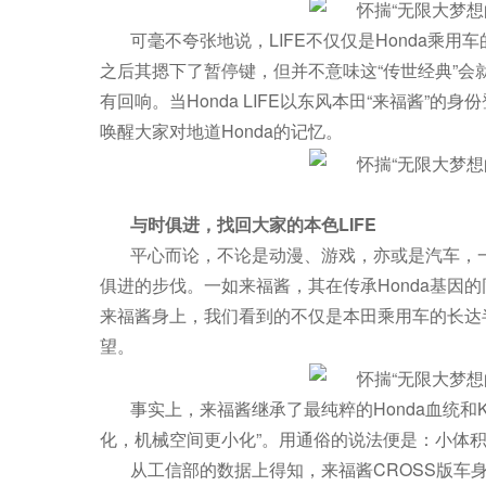
可毫不夸张地说，LIFE不仅仅是Honda乘用
之后其摁下了暂停键，但并不意味这“传世经典”
有回响。当Honda LIFE以东风本田“来福酱”
唤醒大家对地道Honda的记忆。
与时俱进，找回大家的本色
LIFE
平心而论，不论是动漫、游戏，亦或是汽车，
俱进的步伐。一如来福酱，其在传承Honda基因
来福酱身上，我们看到的不仅是本田乘用车的长达
望。
事实上，来福酱继承了最纯粹的Honda血统和K
化，机械空间更小化”。用通俗的说法便是：小体
从工信部的数据上得知，来福酱CROSS版车身尺寸为