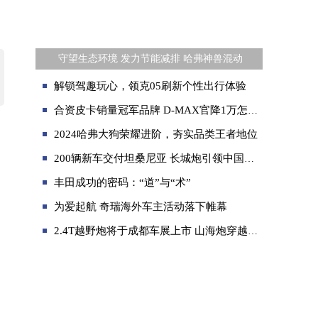
​ 守望生态环境 发力节能减排 哈弗神兽混动
解锁驾趣玩心，领克05刷新个性出行体验
合资皮卡销量冠军品牌 D-MAX官降1万怎容错过
2024哈弗大狗荣耀进阶，夯实品类王者地位
200辆新车交付坦桑尼亚 长城炮引领中国皮卡实力出海
丰田成功的密码：“道”与“术”
为爱起航 奇瑞海外车主活动落下帷幕
2.4T越野炮将于成都车展上市 山海炮穿越版同步开启预售