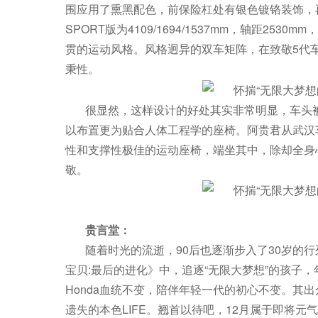
围应用了熏黑配色，前保险杠处有银色镀铬装饰，
SPORT版为4109/1694/1537mm，轴距2
贯的运动风格。风格迥异的双车矩阵，在致敬5代
秉性。
很显然，这样设计的好处其实非常明显，车头
以布置更为贴合人体工程学的座椅。阿贵君从武汉
性和支撑性极佳的运动座椅，端坐其中，除却全身
敬。
贵言堂：
随着时光的流逝，90后也逐渐步入了30岁的
宝贝:最后的进化》中，追逐“无限大梦想”的孩子，
Honda血统不变，陪伴年轻一代的初心不变。其
遗失的本色LIFE。翘首以待吧，12月属于即将元气