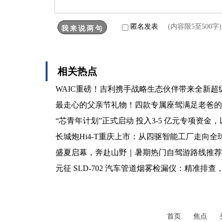
匿名发表
(内容限5至500
相关热点
WAIC重磅！吉利携手战略生态伙伴带来全新超级
最走心的父亲节礼物！四款专属座驾满足老爸的
“芯青年计划”正式启动 投入3-5 亿元专项资
长城炮Hi4-T重庆上市：从四驱智能工厂走向全
盛夏启幕，奔赴山野｜暑期热门自驾游路线推荐
元征 SLD-702 汽车管道烟雾检漏仪：精准排
首页
焦点