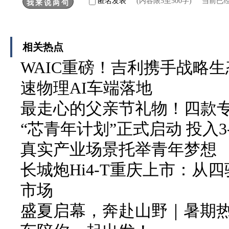
匿名发表
(内容限5至500字) 当前已
相关热点
WAIC重磅！吉利携手战略生
速物理AI车端落地
最走心的父亲节礼物！四款
“芯青年计划”正式启动 投入3
真实产业场景托举青年梦想
长城炮Hi4-T重庆上市：从
市场
盛夏启幕，奔赴山野｜暑期