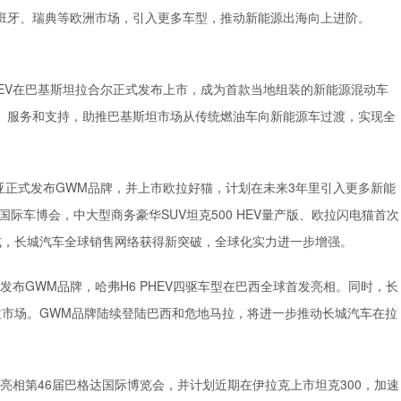
班牙、瑞典等欧洲市场，引入更多车型，推动新能源出海向上进阶。
 HEV在巴基斯坦拉合尔正式发布上市，成为首款当地组装的新能源混动车
、服务和支持，助推巴基斯坦市场从传统燃油车向新能源车过渡，实现全
亚正式发布GWM品牌，并上市欧拉好猫，计划在未来3年里引入更多新能
国际车博会，中大型商务豪华SUV坦克500 HEV量产版、欧拉闪电猫首次
式，长城汽车全球销售网络获得新突破，全球化实力进一步增强。
发布GWM品牌，哈弗H6 PHEV四驱车型在巴西全球首发亮相。同时，长
拉市场。GWM品牌陆续登陆巴西和危地马拉，将进一步推动长城汽车在拉
亮相第46届巴格达国际博览会，并计划近期在伊拉克上市坦克300，加速