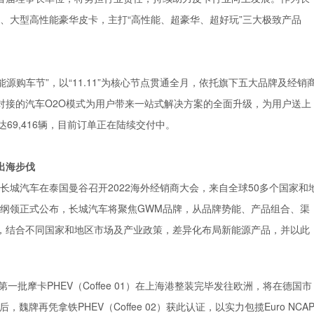
款、大型高性能豪华皮卡，主打“高性能、超豪华、超好玩”三大极致产品
源购车节”，以“11.11”为核心节点贯通全月，依托旗下五大品牌及经销
对接的汽车O2O模式为用户带来一站式解决方案的全面升级，为用户送上
达69,416辆，目前订单正在陆续交付中。
出海步伐
长城汽车在泰国曼谷召开2022海外经销商大会，来自全球50多个国家和
牌行动纲领正式公布，长城汽车将聚焦GWM品牌，从品牌势能、产品组合、渠
，结合不同国家和地区市场及产业政策，差异化布局新能源产品，并以此
，第一批摩卡PHEV（Coffee 01）在上海港整装完毕发往欧洲，将在德国市
魏牌再凭拿铁PHEV（Coffee 02）获此认证，以实力包揽Euro NCA