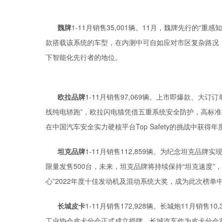
魏牌
1-11月销售35,001辆。11月，魏牌先行的“重
款搭载该系统的车型，在内测中可自如应对市区复杂路况
下智能化先行者的地位。
欧拉品牌
1-11月销售97,069辆。上市即爆款、大订
线纯电轿跑”，欧拉闪电猫凭借五重系统安全防护，高标准
在中国汽车安全实力硬核平台Top Safety的挑战中获得
坦克品牌
1-11月销售112,859辆。为纪念坦克品牌
限量发售500台，未来，坦克品牌将持续保持“坦克速度”，
心”2022年度十佳发动机及混动系统大奖，成为此次榜
长城皮卡
1-11月销售172,928辆。长城炮11月销售
工业协会皮卡分会正式成立授牌，长城汽车作为皮卡分会