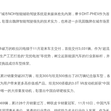
感知”城市NOH智能辅助驾驶系统迎来媒体抢先内测，摩卡DHT-PHEV作为首
，彰显出魏牌智能驾驶领先的技术实力，也将进一步巩固魏牌在城市场景
订单破万的欧拉闪电猫于11月迎来车主交付，首批交付3,031辆。作为“超流
生产工艺打造的“无忧电池”等优势，树立起新能源汽车的行业新标杆，并
年度挑战成功车型殊荣。
实现累计销量突破20万辆，坦克300与坦克500推出了20万辆纪念版车型，各
为用户带来更多高价值感产品。坦克500搭载的3.0T V6发动机斩获“中国
单中唯一的大排量发动机，彰显出中国自研硬核实力。
10,369辆，累计28个月销量过万，蝉联皮卡销量冠军。11月10日，中国汽车
首届理事长单位，将勇担行业责任，持续助力皮卡行业向上发展。作为长