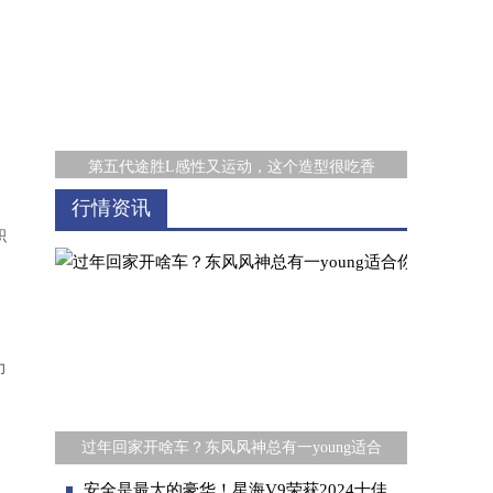
，
第五代途胜L感性又运动，这个造型很吃香
行情资讯
积
力
燃料电池发展前景广阔，上海重塑能源集团股
过年回家开啥车？东风风神总有一young适合
安全是最大的豪华！星海V9荣获2024十佳车身评选专家团高度认可