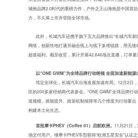
城炮品牌2.0时代的重磅力作，户外之王山海炮是中国首
力，不久将上市并登陆全球市场。
此外，长城汽车还携手旗下五大品牌推出“长城汽车新能
网络，创新性地打通并融合线上与线下多维链路，用无缝
超值福利。截至收官，累计开展42,646场次直播，订单量
以“
ONE GWM”
为全球品牌
行动纲领
全面加速新能源
笃定全球化，长城汽车出海发展加速布局。12月2日，
区的200多家经销商代表参会。“ONE GWM”全球品
道规模、效能提升、政策机制保障等几个维度为行动要点
构建本土化生态。
首批
摩卡PHEV（Coffee 01）
启航欧洲。
11月21日
场交付用户。继摩卡PHEV车型获得“欧洲五星安全”认证之后，