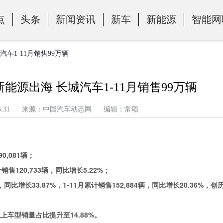
点
头条
新闻资讯
新车
新能源
智能网
汽车1-11月销售99万辆
能源出海 长城汽车1-11月销售99万辆
午 9:06:31 来源：中国汽车动态网 编辑：常颂
90,081辆
；
计
销售120,733辆
，同比增长5
.22%；
，同比增长33.87%
，1
-11
月累计
销售152
,
884辆，同比增长20.36%
，创
以上车型销量占比提升至14.88%
。