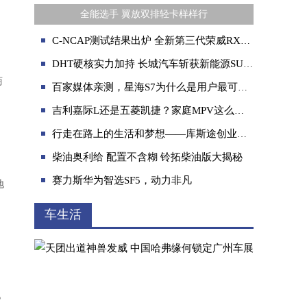
全能选手 翼放双排轻卡样样行
C-NCAP测试结果出炉 全新第三代荣威RX5高分荣获五星认证
DHT硬核实力加持 长城汽车斩获新能源SUV极寒续航达成率冠亚军
商
百家媒体亲测，星海S7为什么是用户最可靠的知己
吉利嘉际L还是五菱凯捷？家庭MPV这么选不会错
行走在路上的生活和梦想——库斯途创业车主实录
柴油奥利给 配置不含糊 铃拓柴油版大揭秘
赛力斯华为智选SF5，动力非凡
地
车生活
P