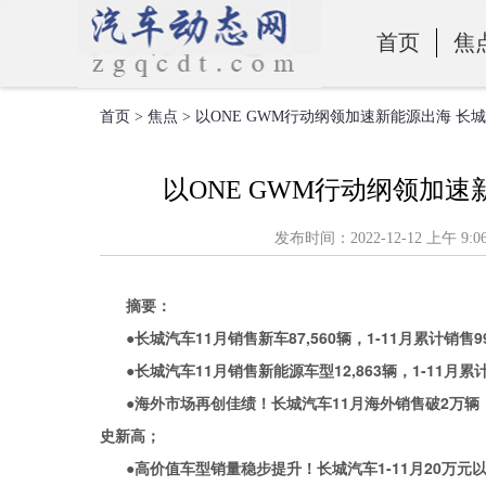
首页
焦
首页
>
焦点
> 以ONE GWM行动纲领加速新能源出海 长城
零部件
以ONE GWM行动纲领加速新
发布时间：2022-12-12 上
摘要：
●长城汽车1
1
月
销售新车
87,560
辆
，1
-11
月累计销售
9
●长城汽车1
1
月销售
新能源车型12,863辆
，
1-11月
累
●海外市场再创佳绩！长城汽车1
1
月
海外销售
破2万
辆
史新高
；
●高价值车型销量稳步提升！
长城汽车
1
-11
月
20万元