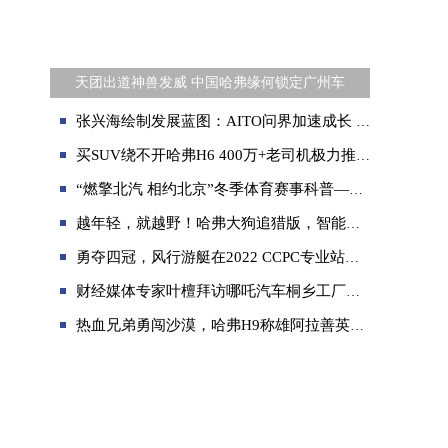
天团出道神兽发威 中国哈弗缘何锁定广州车
张兴海绘制发展蓝图：AITO问界加速成长 引领行业智电新优势
买SUV绕不开哈弗H6 400万+老司机极力推荐
“燃擎北汽 相约北京”冬季体育赛事科普——北欧两项
越年轻，就越野！哈弗大狗追猎版，智能越野畅玩更尽兴！
勇夺四冠，风行游艇在2022 CCPC专业站中展现超群实力
财经媒体专家叶檀拜访哪吒汽车桐乡工厂，为哪吒汽车点赞！
热血兄弟勇闯沙漠，哈弗H9称雄阿拉善英雄会