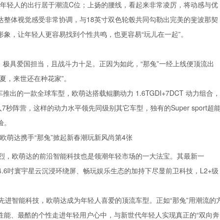
溜背造型让年轻人的出行居于潮流C位；上扬的腰线，看起来非常凌厉，将动感与优
达整体视觉感受非常协调，与18英寸双色轮毂共同勾勒出完美的斐波那契
象，让年轻人更容易找到个性共鸣，也更容易“玩儿在一起”。
，极具爱国担当，且战斗力十足。正因为如此，“那兔”一经上线便顶流出
夏，来世还在种花家”。
出的一款全球车型，欧萌达搭载鲲鹏动力 1.6TGDI+7DCT 动力组合，
7秒阵营，这样的动力水平领先同级别其它车型，独有的Super sport超
验。
烈，欧萌达的前沿智能科技也是领潮年轻市场的一大法宝。其最新一
系统、24.6吋寰宇星云沉浸环绕屏、畅玩娱乐生态的加持下尽显前卫科技，L2+级
先进智能科技，欧萌达成为年轻人喜爱的顶流车型。正如“那兔”用潮流的
性能、最酷的个性走进年轻用户心中，与新世代年轻人实现真正的“双向奔