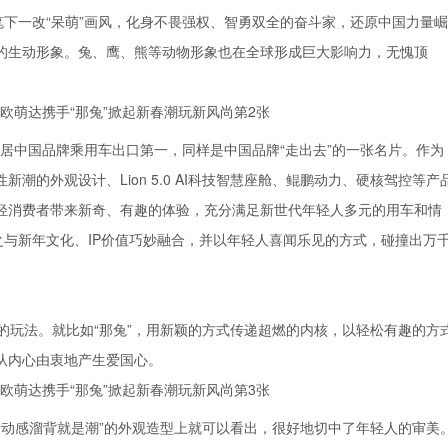
笔下一改“呆萌”画风，化身不畏强权、智勇双全的奋斗家，还原中国力量崛
的生动形象。兔、鹰、熊等动物形象也在全球形成巨大影响力，无愧顶
位居中国品牌乘用车出口第一，同样是中国品牌“走出去”的一张名片。作为
的外观设计、Lion 5.0 AI科技智慧座舱、鲲鹏动力、硬核驾控等产
轻消费者带来新奇、有趣的体验，充分满足新世代年轻人多元的用车和情
之与新年文化、IP价值巧妙融合，并以年轻人喜闻乐见的方式，碰撞出万
的玩法。就比如“那兔”，用新颖的方式传递超燃的内核，以轻松有趣的方
从内心由衷地产生爱国心。
“动感溜背就是潮”的外观造型上就可以看出，很好地切中了年轻人的审美