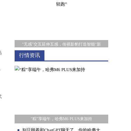
“无感”交互延伸五感，传祺影豹打造智能“新
品
行情资讯
千
式
聚焦全国数字化研讨会 解析新宝骏的智慧成
“粽”享端午，哈弗M6 PLUS来加持
。
别只顾着和ChatGPT聊天了，你的哈弗大狗追猎版也超智能！