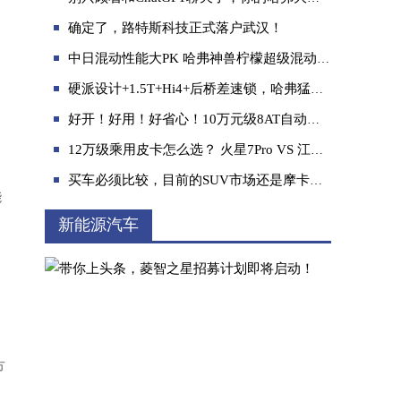
确定了，路特斯科技正式落户武汉！
中日混动性能大PK 哈弗神兽柠檬超级混动DHT后生可畏
硬派设计+1.5T+Hi4+后桥差速锁，哈弗猛龙将开启新能源越野的全民时代
好开！好用！好省心！10万元级8AT自动挡皮卡 长城金刚炮将于3月29日上市
自主强者VS合资品牌，看哈弗M6 PLUS如何全
12万级乘用皮卡怎么选？ 火星7Pro VS 江铃大道追光者
买车必须比较，目前的SUV市场还是摩卡最合我意
能
新能源汽车
理想L9是500万以内最好的家用旗舰SUV？
方