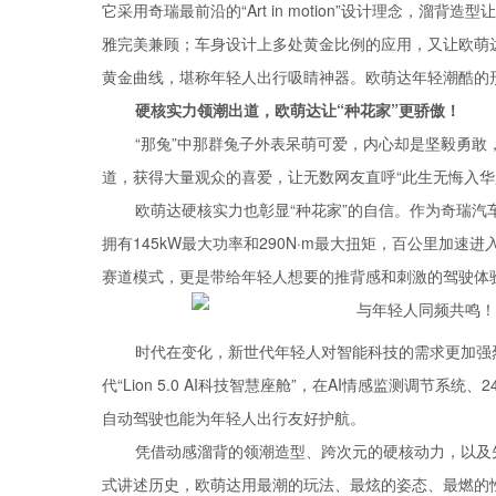
它采用奇瑞最前沿的“Art in motion”设计理念，
雅完美兼顾；车身设计上多处黄金比例的应用，又让欧萌
黄金曲线，堪称年轻人出行吸睛神器。欧萌达年轻潮酷的形
硬核实力领潮出道，欧萌达让“种花家”更骄傲！
“那兔”中那群兔子外表呆萌可爱，内心却是坚毅勇敢
道，获得大量观众的喜爱，让无数网友直呼“此生无悔入华
欧萌达硬核实力也彰显“种花家”的自信。作为奇瑞汽车推
拥有145kW最大功率和290N·m最大扭矩，百公里加速进入
赛道模式，更是带给年轻人想要的推背感和刺激的驾驶体
时代在变化，新世代年轻人对智能科技的需求更加强
代“Lion 5.0 AI科技智慧座舱”，在AI情感监测调节
自动驾驶也能为年轻人出行友好护航。
凭借动感溜背的领潮造型、跨次元的硬核动力，以及
式讲述历史，欧萌达用最潮的玩法、最炫的姿态、最燃的