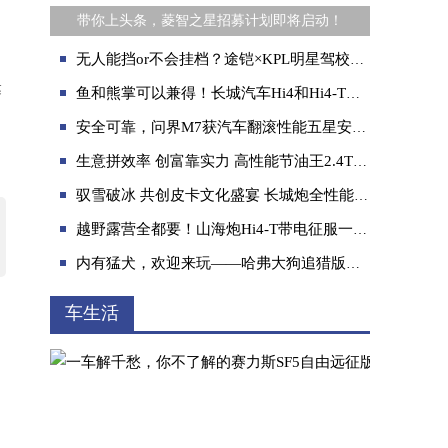
带你上头条，菱智之星招募计划即将启动！
无人能挡or不会挂档？途铠×KPL明星驾校，峡谷老司机见真章
达
鱼和熊掌可以兼得！长城汽车Hi4和Hi4-T令人期待
，
安全可靠，问界M7获汽车翻滚性能五星安全认证
生意拼效率 创富靠实力 高性能节油王2.4T商用炮陪你拼出好“钱”程
驭雪破冰 共创皮卡文化盛宴 长城炮全性能家族征战哈尔滨
越野露营全都要！山海炮Hi4-T带电征服一车搞定
内有猛犬，欢迎来玩——哈弗大狗追猎版是我的友情神助攻
车生活