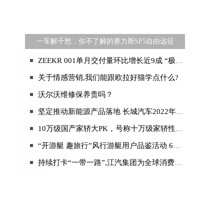
一车解千愁，你不了解的赛力斯SF5自由远征
ZEEKR 001单月交付量环比增长近9成 “极氪速度”达成造车新势力最快增速
关于情感营销,我们能跟欧拉好猫学点什么?
沃尔沃维修保养贵吗？
坚定推动新能源产品落地 长城汽车2022年上半年营收621亿元 净利润56亿元 同比增长超58%
10万级国产家轿大PK，号称十万级家轿性能天花板的奕炫MAX是不是这么神？
“开游艇 趣旅行”风行游艇用户品鉴活动 6月11日首站即将启程
持续打卡“一带一路”,江汽集团为全球消费者提供出行解决方案