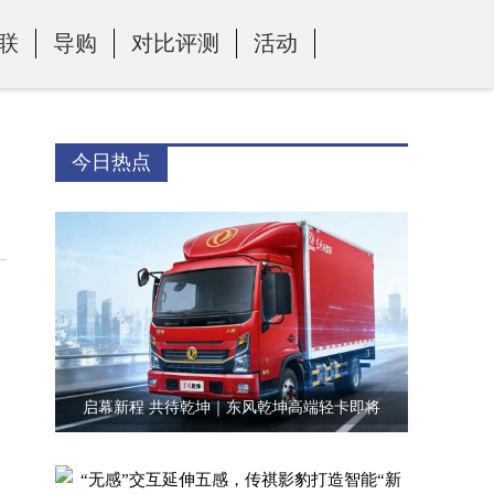
联
导购
对比评测
活动
今日热点
启幕新程 共待乾坤｜东风乾坤高端轻卡即将