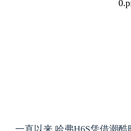
一直以来,哈弗H6S凭借潮