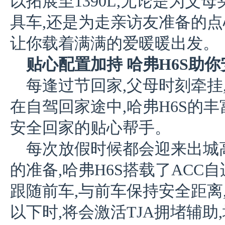
以拓展至1390L,无论是为父
具车,还是为走亲访友准备的点
让你载着满满的爱暖暖出发。
贴心配置加持 哈弗H6S助
每逢过节回家,父母时刻牵挂
在自驾回家途中,哈弗H6S的
安全回家的贴心帮手。
每次放假时候都会迎来出城
的准备,哈弗H6S搭载了ACC
跟随前车,与前车保持安全距离,
以下时,将会激活TJA拥堵辅助