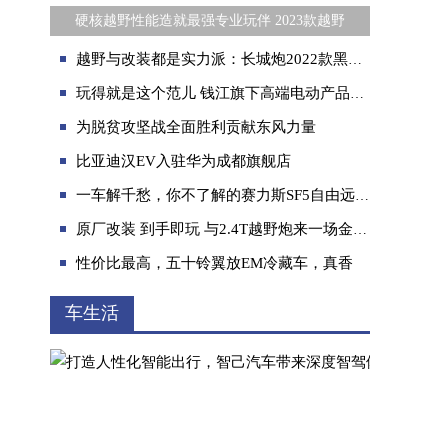
硬核越野性能造就最强专业玩伴 2023款越野
越野与改装都是实力派：长城炮2022款黑弹让玩家怦然心动
玩得就是这个范儿 钱江旗下高端电动产品崭露头角
为脱贫攻坚战全面胜利贡献东风力量
比亚迪汉EV入驻华为成都旗舰店
一车解千愁，你不了解的赛力斯SF5自由远征版就是这么神
原厂改装 到手即玩 与2.4T越野炮来一场金秋户外探险之旅
性价比最高，五十铃翼放EM冷藏车，真香
车生活