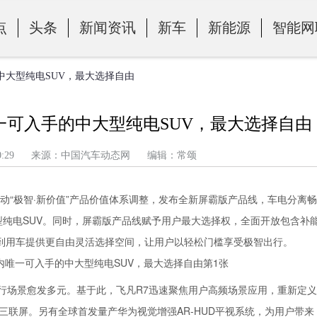
点
头条
新闻资讯
新车
新能源
智能网
手的中大型纯电SUV，最大选择自由
内唯一可入手的中大型纯电SUV，最大选择自由
午 4:00:29 来源：中国汽车动态网 编辑：常颂
启动“极智·新价值”产品价值体系调整，发布全新屏霸版产品线，车电分离畅
大型纯电SUV。同时，屏霸版产品线赋予用户最大选择权，全面开放包含补
到用车提供更自由灵活选择空间，让用户以轻松门槛享受极智出行。
行场景愈发多元。基于此，飞凡R7迅速聚焦用户高频场景应用，重新定义
三联屏。另有全球首发量产华为视觉增强AR-HUD平视系统，为用户带来