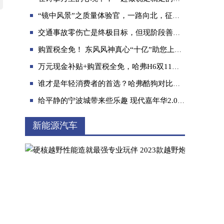
“镜中风景”之质量体验官，一路向北，征服甘青环线
交通事故零伤亡是终极目标，但现阶段善解人意的驾驶辅助是以人为本
购置税全免！ 东风风神真心“十亿”助您上车！
万元现金补贴+购置税全免，哈弗H6双11钜惠加码！
瑞虎8家族再添力作 瑞虎8 PRO鲲鹏动力解析
谁才是年轻消费者的首选？哈弗酷狗对比长安CS55 PLUS
给平静的宁波城带来些乐趣 现代嘉年华2.0准备就绪
新能源汽车
中国星智能双擎 让燃油车跃升一代