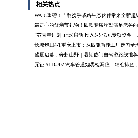
相关热点
WAIC重磅！吉利携手战略生态伙伴带来全新超级
最走心的父亲节礼物！四款专属座驾满足老爸的
“芯青年计划”正式启动 投入3-5 亿元专项资
长城炮Hi4-T重庆上市：从四驱智能工厂走向全
盛夏启幕，奔赴山野｜暑期热门自驾游路线推荐
元征 SLD-702 汽车管道烟雾检漏仪：精准排