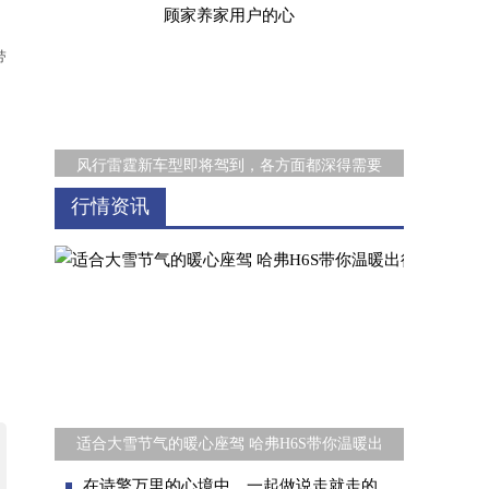
带
风行雷霆新车型即将驾到，各方面都深得需要
；
行情资讯
释放超萌力，欧拉黑猫萌宠版携爱前行，6.98
适合大雪节气的暖心座驾 哈弗H6S带你温暖出
在诗擎万里的心境中，一起做说走就走的生活诗人