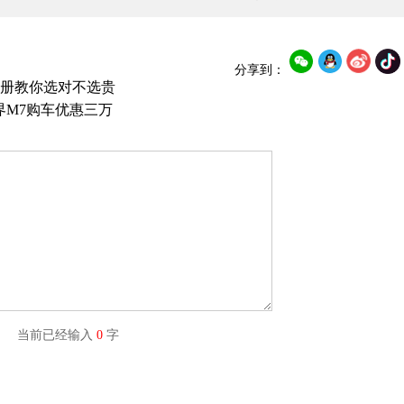
分享到：
册教你选对不选贵
界M7购车优惠三万
字) 当前已经输入
0
字