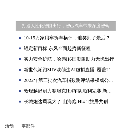
打造人性化智能出行，智己汽车带来深度智驾
10-15万家用车拆车横评，谁笑到了最后？
锚定新目标 东风全面起势新征程
实力安全护航，哈弗H6国潮版助力无忧出行
新世代潮跑SUV欧萌达AI虚拟直播: 覆盖210W+人次
2022年第三批次汽车指数测评结果权威公开发布
敦煌越野耐力赛坦克Hi4车队顺利完赛 新能源越野技术闪耀极限赛道
长城炮这局玩大了 山海炮 Hi4-T旅居共创版与越野炮山地版正式发布
活动
零部件