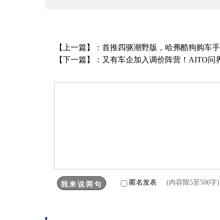
【上一篇】：
首推四驱潮野版，哈弗酷狗购车手
【下一篇】：
又有车企加入调价阵营！AITO问
匿名发表
(内容限5至500