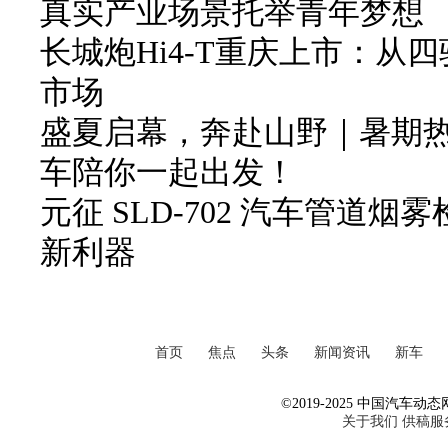
真实产业场景托举青年梦想
长城炮Hi4-T重庆上市：从
市场
盛夏启幕，奔赴山野｜暑期
车陪你一起出发！
元征 SLD-702 汽车管道
新利器
首页
焦点
头条
新闻资讯
新车
©2019-2025 中国汽车动态网 Al
关于我们
供稿服