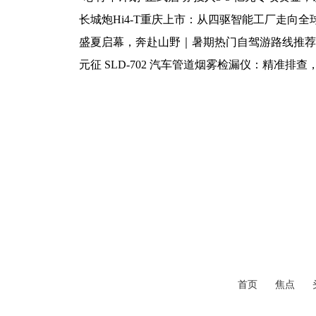
长城炮Hi4-T重庆上市：从四驱智能工厂走向全
盛夏启幕，奔赴山野｜暑期热门自驾游路线推荐
元征 SLD-702 汽车管道烟雾检漏仪：精准排
首页
焦点