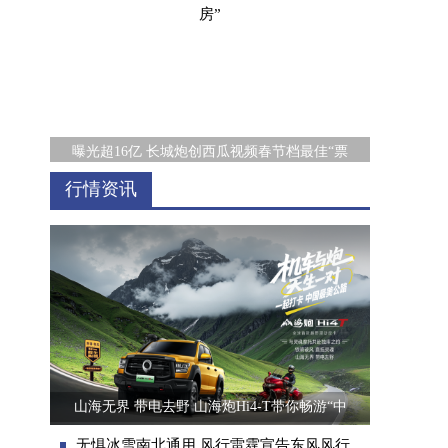
曝光超16亿 长城炮创西瓜视频春节档最佳“票
行情资讯
恪守匠心，风行T5盛世款铸就军工级品质
山海无界 带电去野 山海炮Hi4-T带你畅游“中
无惧冰雪南北通用 风行雷霆宣告东风风行“光合未来”的时代到来