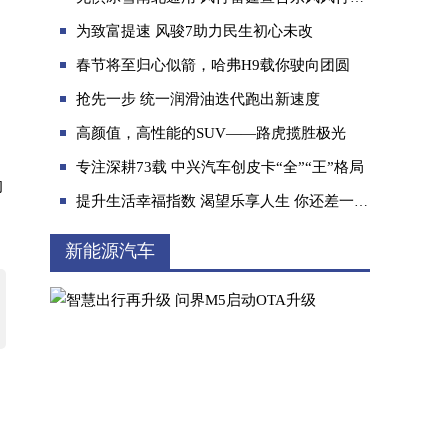
为致富提速 风骏7助力民生初心未改
春节将至归心似箭，哈弗H9载你驶向团圆
抢先一步 统一润滑油迭代跑出新速度
高颜值，高性能的SUV——路虎揽胜极光
十万级运动“小钢炮”来了！艾瑞泽5 GT点燃年
专注深耕73载 中兴汽车创皮卡“全”“王”格局
的
提升生活幸福指数 渴望乐享人生 你还差一辆哈弗神兽
新能源汽车
创富瑞沃 红动中国丨福田瑞沃金刚炮（6