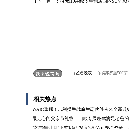
【下一篇】：
哈弗H9连续多年稳居国内SUV保值
匿名发表
(内容限5至500
相关热点
WAIC重磅！吉利携手战略生态伙伴带来全新超级
最走心的父亲节礼物！四款专属座驾满足老爸的
“芯青年计划”正式启动 投入3-5 亿元专项资