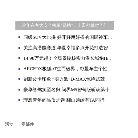
常年在各大安全榜单“霸榜”，丰田都做对了什
同级SUV大比拼 好开好用好省的国民神车哈弗H6
关注高潜能赛道 华夏幸福多点开花打造智能网联汽车产业集群
14.98万元起！全场景硬核实力派长城炮Hi4-T正式预售
​ARCFOX极狐αT生而破界，彰显车主个性魅力
刷新皮卡印象 “实力派”D-MAX惊艳试驾
豪华智驾实至名归 问界M5智驾版斩获第十届CEVR 11项大奖
理想青年的品质之选 翻山越岭有TA同行
活动
零部件