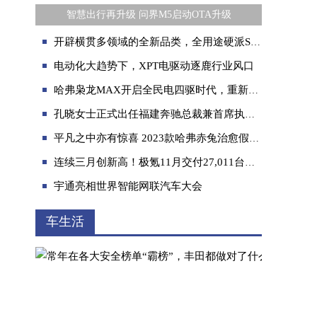
智慧出行再升级 问界M5启动OTA升级
开辟横贯多领域的全新品类，全用途硬派SUV新哈弗H5即将上市
电动化大趋势下，XPT电驱动逐鹿行业风口
哈弗枭龙MAX开启全民电四驱时代，重新定义新能源SUV价值标杆
孔晓女士正式出任福建奔驰总裁兼首席执行官
平凡之中亦有惊喜 2023款哈弗赤兔治愈假期综合征！
连续三月创新高！极氪11月交付27,011台，实现同环比双增长
宇通亮相世界智能网联汽车大会
车生活