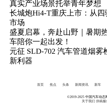
真实产业场景托举青年梦想
长城炮Hi4-T重庆上市：从
市场
盛夏启幕，奔赴山野｜暑期
车陪你一起出发！
元征 SLD-702 汽车管道
新利器
首页
焦点
头条
新闻资讯
新车
©2019-2025 中国汽车动态网 Al
关于我们
供稿服