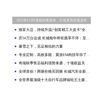
2021年CCRT首批结果发布，打造更具价值选车
致富大迈，持续升温|“创富精工大皮卡”全新瑞迈福州上市
庆50万台达成 长城炮年终钜惠享不停：至高享10000元限时优惠
暴雪之下，见证相信的力量
专业定制，高效多能，翼放EM肉挂车你了解多少？
奇瑞秋季售后福利强势来袭，十项权益关爱用户出行安全
全球首创！两驱价格买四驱 长城汽车全新智能四驱电混技术Hi4正式发布
全世界最顶级十大自行车品牌辐轮王土拨鼠梅花和闪电崔克哪个好