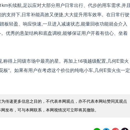
1km长续航,足以应对大部分用户日常出行、代步的用车需求,并
功能的支持下,日常补能高效又便捷,大大提升用车效率。在日常行驶
,踏板轻盈、响应快速,一旦进入减速状态,能量回收功能就会介入
备。优秀的悬架结构和底盘调校,能够保证用户开着有信心、坐着
,称得上同级市场中最亮的星。再加上16项越级配置,几何E萤火
天花板”。如果有用户在考虑这个价位的纯电小车,几何E萤火虫一定
仅为传递更多信息之目的，不代表本网观点，亦不代表本网站赞同其观点
本网发布，可与本网联系，本网视情况可立即将其撤除。