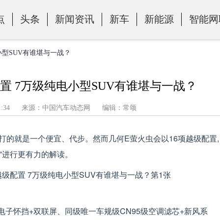
点
头条
新闻资讯
新车
新能源
智能网
小型SUV有谁堪与一战？
置 7万级纯电小型SUV有谁堪与一战？
午 6:31:34 来源：中国汽车动态网 编辑：常颂
主打的就是一个便宜、代步。然而几何E萤火虫会以16项越级配置,
比”进行更有力的解读。
电子怀挡+双联屏、同级唯一车规级CN95级空调滤芯+新风系