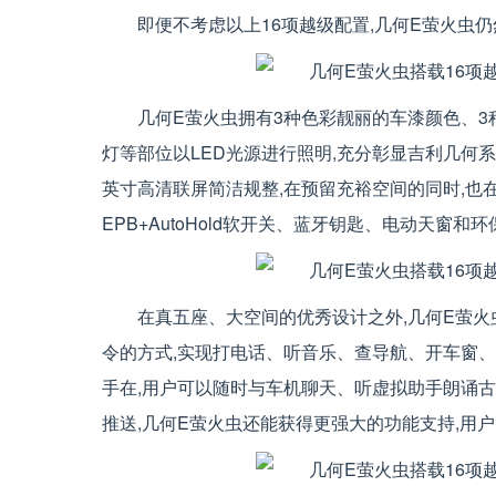
即便不考虑以上16项越级配置,几何E萤火虫仍
几何E萤火虫拥有3种色彩靓丽的车漆颜色、3
灯等部位以LED光源进行照明,充分彰显吉利几何系列
英寸高清联屏简洁规整,在预留充裕空间的同时,也
EPB+AutoHold软开关、蓝牙钥匙、电动天窗
在真五座、大空间的优秀设计之外,几何E萤
令的方式,实现打电话、听音乐、查导航、开车窗、开
手在,用户可以随时与车机聊天、听虚拟助手朗诵古
推送,几何E萤火虫还能获得更强大的功能支持,用户