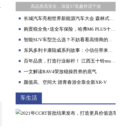
且
高品质高安全，深蓝S7造趣舒适宁波
长城汽车亮相世界新能源汽车大会 森林式生态体系已初显成效
购置税全免+送全车保险，哈弗M6 PLUS十月钜惠超值来袭
智能SUV车型怎么选？不妨看看高情商的学霸车型
东风多利卡康陆威系列故事：小信任带来大惊喜，陈树喜的“平凡智慧”
百年品质，打造行业标杆！ 江西五十铃mu-X牧游侠、铃拓“汽油天团”开启预售
一文解读RAV4荣放稳操胜券的底气
颜值高、空间大 踏青春游全靠全新XR-V
车生活