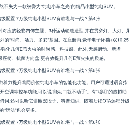
然不失为一款被誉为“纯电小车之光”的精品小型纯电SUV。
种对应的轻彩内饰主题、3种运动轮毂造型,并在贯穿灯、大灯、
的“时尚、活力、多彩”基因。在座舱内,豪华电子怀挡+双10.25
在强化几何E萤火虫的时尚感、科技感。此外,无感启动、新增
和环保座椅、抗菌方向盘,更有效提升几何E萤火虫的质感。
火虫着力提升着同价位纯电小车的智能化功能。用户可通过语音指
空调等控车功能,可以说“能动口就不动手”。有“聪明”的虚拟助
诗词,还可以听它讲幽默段子、科普知识。随着后续OTA远程升
的“玩法”也会更多。