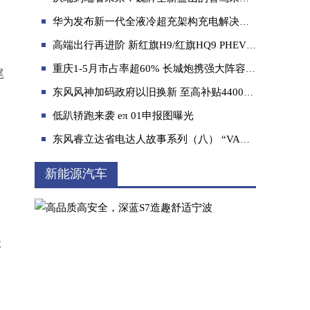
华为发布新一代全液冷超充架构充电解决方案
高端出行再进阶 新红旗H9/红旗HQ9 PHEV 长春上市
重庆1-5月市占率超60% 长城炮携强大阵容强势登陆重庆车展
尾
东风风神加码政府以旧换新 至高补贴44000元
牛年喜提“牛”车 传祺M6这波新春福利你一定
低趴轿跑来袭 eπ 01申报图曝光
东风睿立达省电达人故事系列（八） “VAN”转人生：从油转电 杨癸华的“经济小账本”
新能源汽车
级
伏羲山驭见哈弗H9,酣畅淋漓的极致悦野