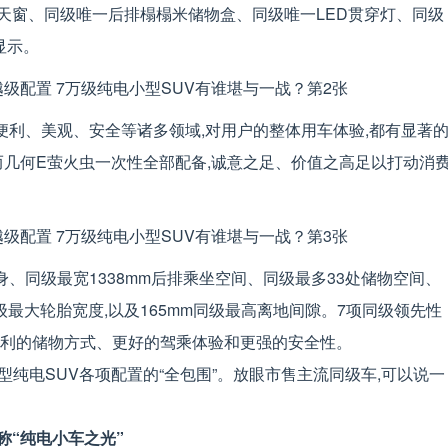
天窗、同级唯一后排榻榻米储物盒、同级唯一LED贯穿灯、同级
显示。
便利、美观、安全等诸多领域,对用户的整体用车体验,都有显著
而几何E萤火虫一次性全部配备,诚意之足、价值之高足以打动消
车身、同级最宽1338mm后排乘坐空间、同级最多33处储物空间、
级最大轮胎宽度,以及165mm同级最高离地间隙。7项同级领先性
便利的储物方式、更好的驾乘体验和更强的安全性。
型纯电SUV各项配置的“全包围”。放眼市售主流同级车,可以说一
称“纯电小车之光”