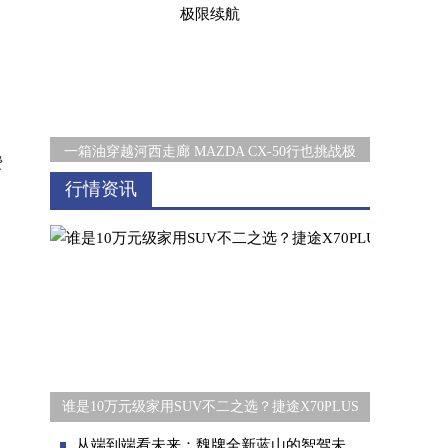
的
一箱油穿越河西走廊 MAZDA CX-50行也挑战极
费
行情资讯
话十三五成绩，谋十四五发展 看解放动力这
谁是10万元级家用SUV不二之选？捷途X70PLUS
从端到端看未来：魏牌全新蓝山的智驾未来可期