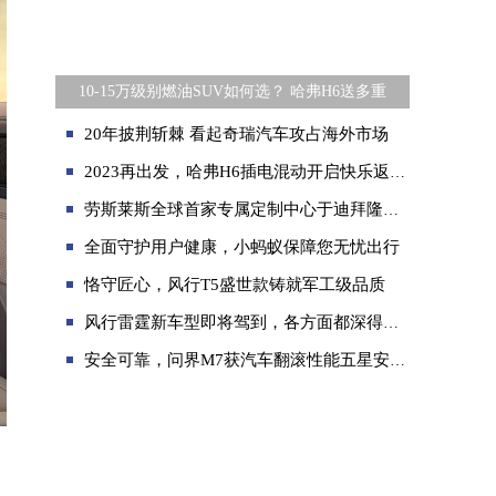
10-15万级别燃油SUV如何选？ 哈弗H6送多重
20年披荆斩棘 看起奇瑞汽车攻占海外市场
2023再出发，哈弗H6插电混动开启快乐返程！
劳斯莱斯全球首家专属定制中心于迪拜隆重开幕
全面守护用户健康，小蚂蚁保障您无忧出行
恪守匠心，风行T5盛世款铸就军工级品质
风行雷霆新车型即将驾到，各方面都深得需要顾家养家用户的心
安全可靠，问界M7获汽车翻滚性能五星安全认证
、