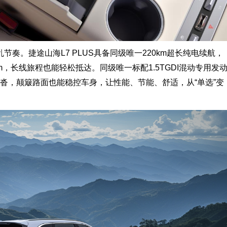
奏。捷途山海L7 PLUS具备同级唯一220km超长纯电续航，
m，长线旅程也能轻松抵达。同级唯一标配1.5TGDI混动专用发
沓，颠簸路面也能稳控车身，让性能、节能、舒适，从“单选”变