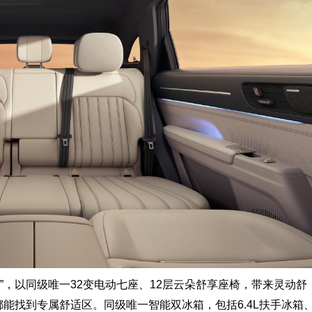
UV”，以同级唯一32变电动七座、12层云朵舒享座椅，带来灵动舒
能找到专属舒适区。同级唯一智能双冰箱，包括6.4L扶手冰箱