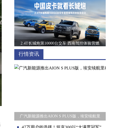
2.4T长城炮第10000台交车 西南驾控体验营燃
行情资讯
第十代索纳塔高配低价实力诠释“高价值”20万
广汽新能源推出AION S PLUS版，埃安续航里
然
47万用户的选择！坦克300以“大满贯冠军”之姿引领越野市场