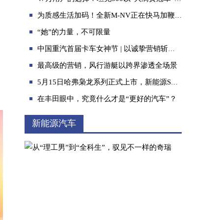
为质感生活加码！全新M-NV正在快马加鞭到你身边
“她”的力量，不可限量
中国重汽首届卡车女神节 | 以诚挚营销斩获品牌口碑
最高级的营销，风行游艇以跨界渗透全场景
能力即责任 邦邦汽服全面升级北京区域配件
5月15日哈弗枭龙系列正式上市，新能源SUV科技平权时代！
在丰田眼中，究竟什么才是“更好的汽车”？
新能源汽车
2026年环塔第三赛段再次包揽前三，坦克续写