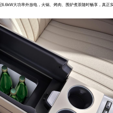
配6.6kW大功率外放电，火锅、烤肉、围炉煮茶随时畅享，真正