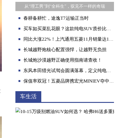
从“理工男”到“全科生”，驭见不一样的奇瑞
春耕备耕忙，途逸T7运输正当时
买车如买菜乱花眼？这款纯电SUV质价比高，最欲迷人眼
同比大涨22%！上汽通用五菱11月销量达194,693辆
长城越野炮核心配置强悍，让越野无负担
长城炮沙漠越野正确使用指南请查收！
东风本田猎光试驾会圆满落幕，定义纯电座驾新标准！
保值率双冠！五菱品牌携宏光MINIEV夺中国自主品牌与中国纯电动汽车保值率双第一
大
车生活