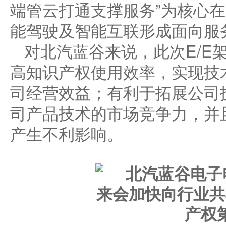
端管云打通支撑服务”为核心
能驾驶及智能互联形成面向服务
对北汽蓝谷来说，此次E/E
高知识产权使用效率，实现技
司经营效益；有利于拓展公司
司产品技术的市场竞争力，并
产生不利影响。