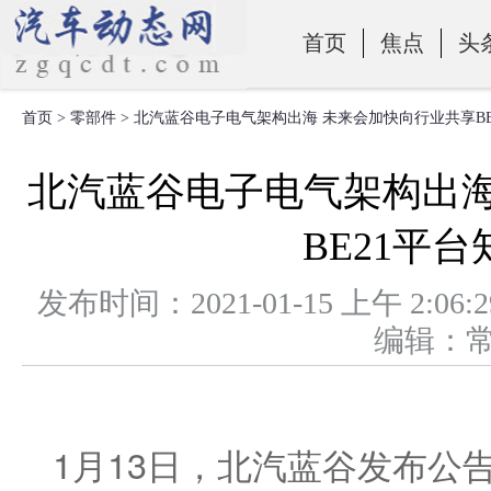
首页
焦点
头
首页
>
零部件
> 北汽蓝谷电子电气架构出海 未来会加快向行业共享B
零部件
北汽蓝谷电子电气架构出海
BE21平
发布时间：2021-01-15 上午 
编辑：
1月13日，北汽蓝谷发布公