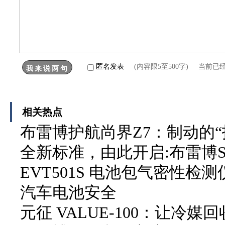
匿名发表
(内容限5至500字) 当前已
相关热点
布雷博护航尚界Z7：制动的“技
全新标准，由此开启:布雷博SE
EVT501S 电池包气密性
汽车电池安全
元征 VALUE-100：让冷