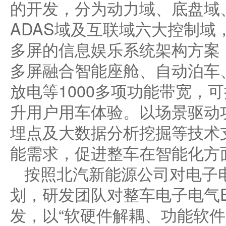
的开发，分为动力域、底盘域
ADAS域及互联域六大控制域
多屏的信息娱乐系统架构方案；
多屏融合智能座舱、自动泊车、
放电等1000多项功能带宽，
升用户用车体验。以场景驱动
埋点及大数据分析挖掘等技术支
能需求，促进整车在智能化方
按照北汽新能源公司对电子
划，研发团队对整车电子电气
发，以“软硬件解耦、功能软