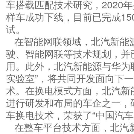
车搭载匹配技术研究，2020
样车成功下线，目前已完成15
试。
在智能网联领域，北汽新能
驶、智能网联等技术规划，并
用。此外，北汽新能源与华为联
实验室”，将共同开发面向下
术。在换电模式方面，北汽新
进行研发和布局的车企之一，
车换电技术，荣获了“中国汽车
在整车平台技术方面，北汽