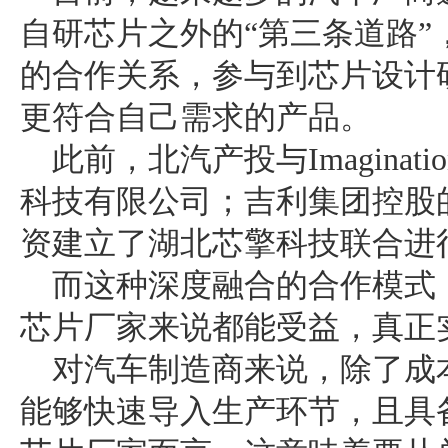
自研芯片之外的
“第三条道路
的合作关系，参与到芯片设计
更符合自己需求的产品。
此前，
北汽产投与
Imagin
科技有限公司；吉利集团控股
资建立了湖北芯擎科技
联合进
而这种深度融合的合作模式
芯片厂家来说都能受益，真正
对汽车制造商来说，除了成
能够快速导入生产环节，且具