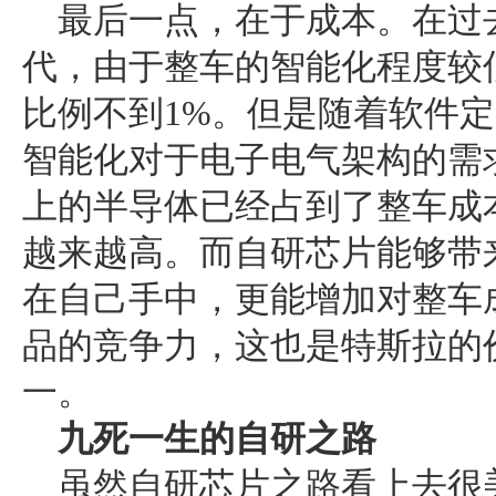
最后一点，在于成本。在过
代，由于整车的智能化程度较
比例不到
1%。但是随着软件
智能化对于电子电气架构的需
上的半导体已经占到了整车成
越来越高。而自研芯片能够带
在自己手中，更能增加对整车
品的竞争力，这也是特斯拉的
一。
九死一生的自研之路
虽然自研芯片之路看上去很