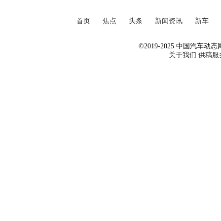
首页
焦点
头条
新闻资讯
新车
©2019-2025 中国汽车动态网 Al
关于我们
供稿服