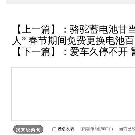
【上一篇】：
骆驼蓄电池甘当
人” 春节期间免费更换电池
【下一篇】：
爱车久停不开 
匿名发表
(内容限5至500字) 当前已