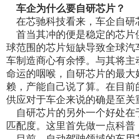
车企为什么要自研芯片？
在芯驰科技看来，车企自研
首当其冲的便是稳定的芯片
球范围的芯片短缺导致全球汽
车制造商心有余悸。与其将主
命运的咽喉，自研芯片的最大
赖，产能自己说了算。在目前
供应
对于车企来说
的确是
至关
自研芯片的另外一个好处在
匹配度。这里首先做一点科普
目前，自动驾驶领域的车用