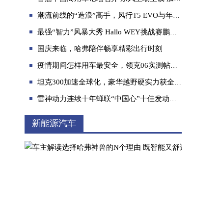
潮流前线的“造浪”高手，风行T5 EVO与年轻用户潮玩嗨不停
最强“智力”风暴大秀 Hallo WEY挑战赛鹏城激情上演
国庆来临，哈弗陪伴畅享精彩出行时刻
疫情期间怎样用车最安全，领克06实测帖给你答案
“硬核大玩具”长城火炮带你一起玩转越野
坦克300加速全球化，豪华越野硬实力获全球认证
雷神动力连续十年蝉联“中国心”十佳发动机及混动系统
新能源汽车
燃油、混动“双优生” 荣威RX5、RX5 ePLUS保