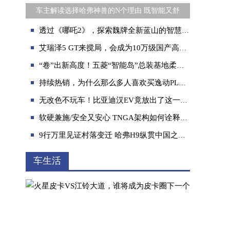
车主解读选择哈弗神兽的N个理由 既智能又舒
透过《哪吒2》，探索魏牌全新蓝山的智慧巅峰
艾瑞泽5 GT来搅局，会成为10万级国产高品质运动前驱车的天花板么？
“卷”出新高度！五菱“智能岛”总装基地柔性化程度创新高
持续热销，为什么那么多人喜欢买逸动PLUS？
无改色不玩车！比亚迪汉EV竟放出了这一大招
软硬兼施/安全又安心 TNGA架构如何诠释汽车安全？
9行万里见证村落变迁 哈弗H9纵贯中国之旅探秘莫斯卡
车生活