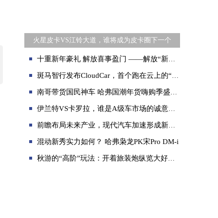
火星皮卡VS江铃大道，谁将成为皮卡圈下一个
十重新年豪礼 解放喜事盈门 ——解放“新春大拜年”全系认筹活动促订单10804辆
斑马智行发布CloudCar，首个跑在云上的“汽车”
南哥带货国民神车 哈弗国潮年货嗨购季盛大启幕
伊兰特VS卡罗拉，谁是A级车市场的诚意之作？
前瞻布局未来产业，现代汽车加速形成新质生产力
混动新秀实力如何？ 哈弗枭龙PK宋Pro DM-i
秋游的“高阶”玩法：开着旅装炮纵览大好河山