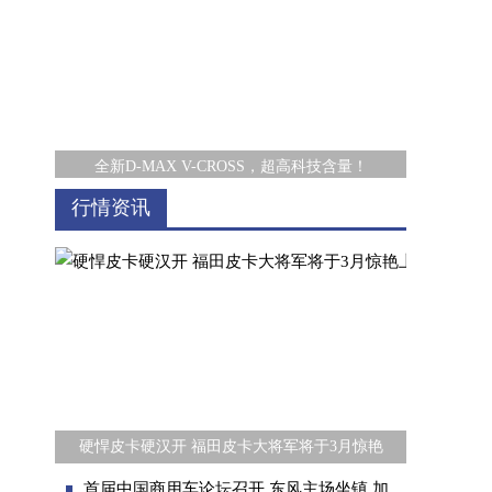
全新D-MAX V-CROSS，超高科技含量！
行情资讯
自主豪华MPV真飞上天了
硬悍皮卡硬汉开 福田皮卡大将军将于3月惊艳
首届中国商用车论坛召开 东风主场坐镇 加快建设世界一流商用车企业