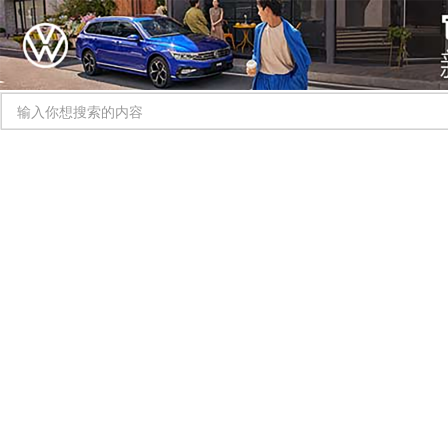
首页
焦点
头
您现在的位置:
首页
> 纯电的运动之选，e:NP2极湃2与ID.3谁
零部件
纯电的运动之选，e:NP2极湃2与
东风日产探陆：
ID.3谁的驾控更极致
元，品牌升级的
关键字：
ID.3
NP2
与
之选
极湃
的
纯电
关键字：
东风
升级
谁的
运动
驾控
纪元
日产
的
陆
高