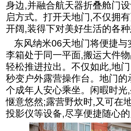
身边,并融合航天器折叠舱门设
启方式。打开天地门,不仅拥有
开阔,装得下对美好生活的各
东风纳米06天地门将便捷与
李箱处于同一平面,搬运大件物
轻松推进拉出。不仅如此,地门
秒变户外露营操作台。地门的承
个成年人安心乘坐。闲暇时光,
惬意悠然;露营野炊时,又可在
投影仪等设备,尽享便捷随心