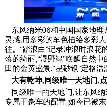
东风纳米06和中国国家地
灵感,用多彩的车色描绘多彩人
往。“踏浪白”记录冲浪时浪花的
落的绮丽,“漫野绿”唤醒自然中
田的金黄盛景,“星砂银”定格
大有乾坤,
同级唯一
天地门
,
同级唯一的天地门,让东风纳
专属于豪车的配置,如今已被东