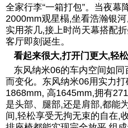
全家行李“一箱打包”。当夜幕
2000mm观星榻,坐看浩瀚银
实用茶几,接上时尚天幕搭配折
客厅即刻诞生。
看起来很大,打开门更大,轻
东风纳米06的车内空间如同
而变化。东风纳米06用实力打破
1868mm, 高1645mm,拥
是头部、腿部,还是肩部,都能
间,轻松享受无拘无束的自在,
排座椅都能实现完全放平,组成