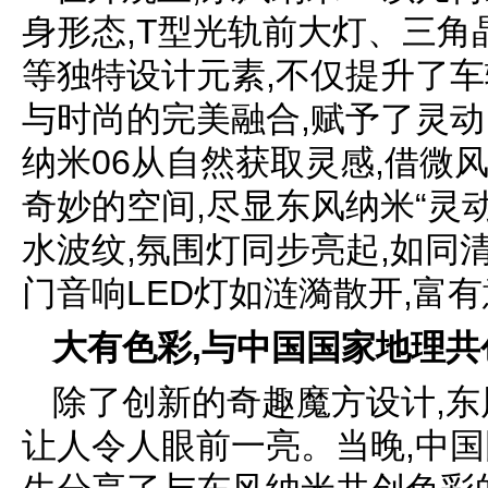
身形态,T型光轨前大灯、三
等独特设计元素,不仅提升了车
与时尚的完美融合,赋予了灵动
纳米06从自然获取灵感,借微
奇妙的空间,尽显东风纳米“灵动
水波纹,氛围灯同步亮起,如同
门音响LED灯如涟漪散开,富
大有色彩,
与
中国国家地理
共
除了创新的奇趣魔方设计,东
让人令人眼前一亮。当晚,中