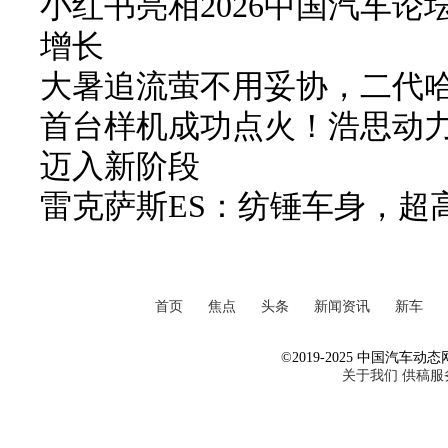
小红书亮相2026中国汽车论
增长
大暑追流萤不用妥协，二代哈弗
首台样机成功点火！浩思动力
迈入新阶段
雷克萨斯ES：纺锤车身，超
首页
焦点
头条
新闻资讯
新车
©2019-2025 中国汽车动态网 Al
关于我们
供稿服