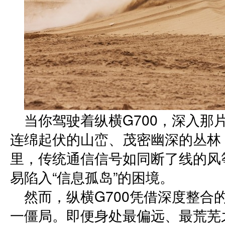
当你驾驶着纵横G700，深入那
连绵起伏的山峦、茂密幽深的丛林
里，传统通信信号如同断了线的风
易陷入“信息孤岛”的困境。
然而，纵横G700凭借深度整合
一僵局。即便身处最偏远、最荒芜