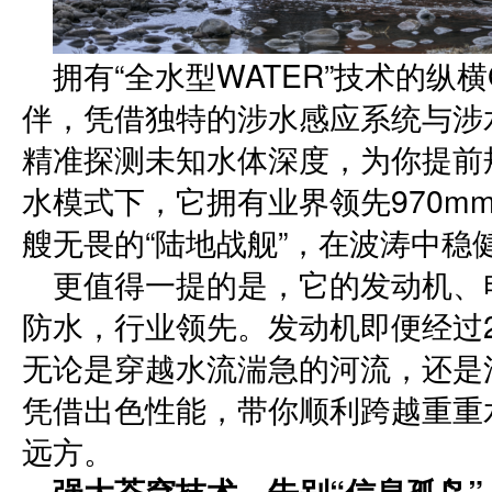
拥有“全水型WATER”技术的纵
伴，凭借独特的涉水感应系统与涉水
精准探测未知水体深度，为你提前
水模式下，它拥有业界领先970m
艘无畏的“陆地战舰”，在波涛中稳
更值得一提的是，它的发动机、电
防水，行业领先。发动机即便经过
无论是穿越水流湍急的河流，还是
凭借出色性能，带你顺利跨越重重
远方。
强大苍穹技术，告别“信息孤岛”