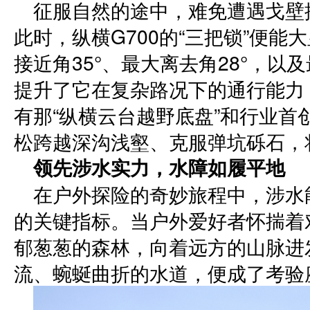
征服自然的途中，难免遭遇戈壁
此时，纵横G700的“三把锁”便
接近角35°、最大离去角28°，以
提升了它在复杂路况下的通行能力
有那“纵横云台越野底盘”和行业首
松跨越深沟浅壑、克服弹坑砾石，
领先涉水实力，
水障
如履平地
在户外探险的奇妙旅程中，涉水
的关键指标。当户外爱好者怀揣着
郁葱葱的森林，向着远方的山脉进
流、蜿蜒曲折的水道，便成了考验