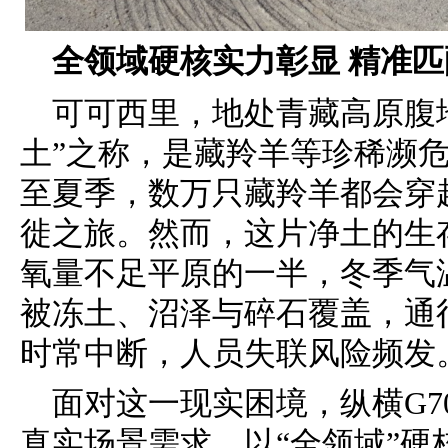
全领域硬核实力
彰显
精准匹
可可西里，地处青藏高原腹
土”之称，是藏羚羊等珍稀濒
至夏季，数万只藏羚羊都会穿
徙之旅。然而，这片净土的生
氧量不足平原的一半，冬季气温
被冻土、沼泽与碎石覆盖，通
时常中断，人员失联风险频发
面对这一现实困境，纵横G7
真实场景需求，以“全领域”