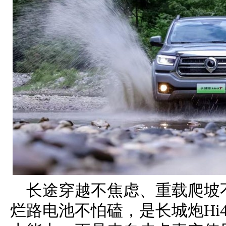
长途穿越不焦虑、重载爬坡
烂路电池不怕磕，是长城炮Hi