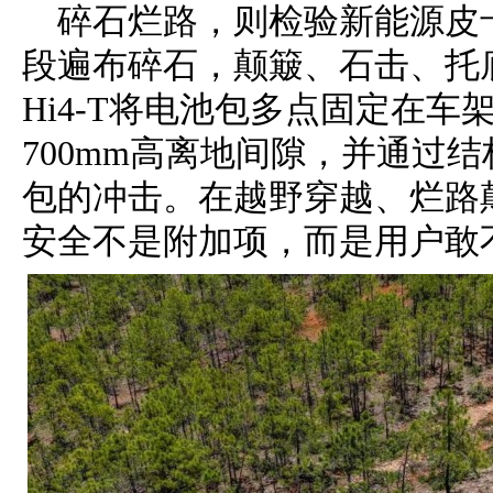
碎石烂路，则检验新能源皮
段遍布碎石，颠簸、石击、托
Hi4-T将电池包多点固定在
700mm高离地间隙，并通过
包的冲击。在越野穿越、烂路
安全不是附加项，而是用户敢