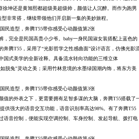
y，蔡徐坤还是黄旭熙都超级美超级帅，颜值让人沉醉。而作为跑男
的造型非常搭，继续带领他们开启新一集的美妙旅程。
，完全是民国高贵小少爷。baby一身民国淑女装搭配上蓝色的
奔腾T55，采用了“光影哲学之性感曲面”设计语言，仿佛光影
中国式美学的全新诠释。具备流水转向功能的三维立体
“动如脱兔”灵动之美；采用竹林意境的水墨绿国潮内饰，将东方美
颜值的外表之下，更需要拥有足智多谋的大脑，奔腾T55搭载了
统，可提供强大的语音交互功能，语音识别率高达98%。有了奔腾T55
过语音控制，便能实现空调控制、车身控制、发起导航、拨打电