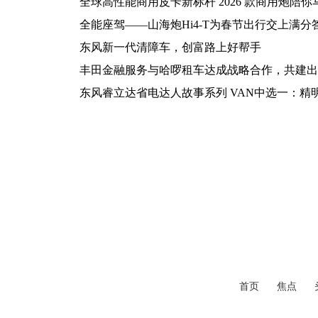
全球高性能商用皮卡新标杆 2026 款商用炮陪
全能座驾——山海炮Hi4-T为春节出行交上满分
东风新一代清障车，创富路上好帮手
丰田金融服务与哈啰租车达成战略合作，共建出
东风睿立达省电达人故事系列 VAN中选一：精
首页
焦点