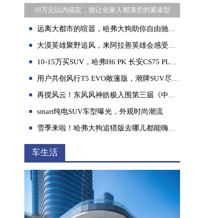
10万元以内搞定，能让全家人都满意的紧凑型
远离大都市的喧嚣，哈弗大狗助你自由驰骋山海
大漠英雄聚野追风，来阿拉善英雄会感受哈弗H9霸气称雄！
10-15万买SUV，哈弗H6 PK 长安CS75 PLUS！
用户共创风行T5 EVO敞篷版，潮牌SUV尽展野性浪漫
再搅风云！东风风神皓极入围第三届《中国汽车风云盛典》
smart纯电SUV车型曝光，外观时尚潮流
雪季来啦！哈弗大狗追猎版去哪儿都能嗨翻全场
车生活