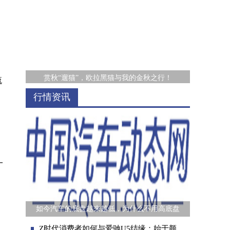
赏秋“遛猫”，欧拉黑猫与我的金秋之行！
流
行情资讯
一
J.D. Power：2020中国新车质量排行 保时捷
如今汽车的底盘越来越低，为什么不用高底盘
Z时代消费者如何与爱驰U5结缘：始于颜值，忠于品质