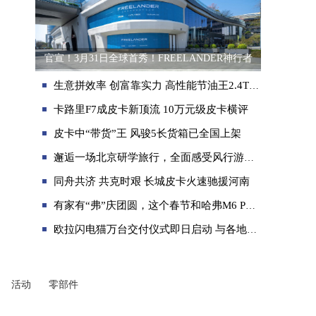
官宣！3月31日全球首秀！FREELANDER神行者
生意拼效率 创富靠实力 高性能节油王2.4T商用炮陪你拼出好“钱”程
卡路里F7成皮卡新顶流 10万元级皮卡横评
皮卡中“带货”王 风骏5长货箱已全国上架
邂逅一场北京研学旅行，全面感受风行游艇的纯粹家用属性
同舟共济 共克时艰 长城皮卡火速驰援河南
有家有“弗”庆团圆，这个春节和哈弗M6 PLUS一起回家
欧拉闪电猫万台交付仪式即日启动 与各地车主携手探寻美好生活半径
活动
零部件