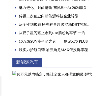
载
魅力进化、时尚进阶 东风Honda 2024款XR-V领潮上市
传祺二次创业向新能源科技企业转型
从个性到极致 哈弗神兽超级混动DHT的车主故事
从双子星闪耀上市到618腾粉购车节 一汽奔腾创新营销与用户“零距离”
818购车节正当时 艾瑞泽5 PLUS一定不能错过
10万级SUV高价值之选——捷途X70 PLUS
以实力护航口碑 哈弗枭龙MAX低投诉率秘诀是什么
新能源汽车
3000亿市值背后，小鹏P7连闯三道难关