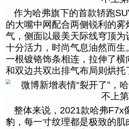
作为哈弗旗下的首款轿跑SUV
的大嘴中网配合两侧锐利的雾
气，侧面以最美天际线穹顶为
十分活力，时尚气息油然而生
一根镀铬饰条相连，拉伸了横
和双边共双出排气布局则烘托
整体来说，2021款哈弗F7
豹，每一寸纹理都是极致的肌