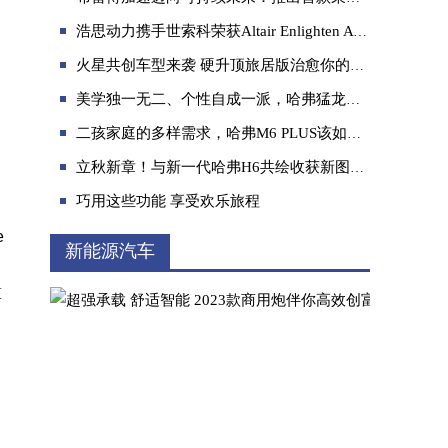
浩思动力携手世索科荣获Altair Enlighten Award，共推可持续出行
火星共创车型来袭 硬升顶旅居版治愈你的房车焦虑
美学独一无二、个性自成一派，哈弗猛龙冈仁波齐共创套件上市
二孩家庭的多样需求，哈弗M6 PLUS该如何应对？
8.79万元起，新捷途X70S开启预售，重新定义
立秋新章！与新一代哈弗H6共绘收获新图景！
巧用这些功能 享受欢乐旅程
e
新能源汽车
算
起猛了？！这里好车好礼好游戏，快来“枭龙