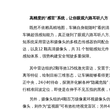
高精度的“感官”系统，让你眼观六路耳听八方
既然不依赖高精地图，车辆自身能随时“看的清
车辆超强感知能力，真正做到了眼观六路耳听八方。搭
知系统采用雷达和摄像头的多模态传感器协同配合，包括
达，以及12 颗高清摄像头，共 31 个智能感知元
感知体系，强势构建安全驾驶多重保障。
其中雷达组的2颗等效125线激光雷达，安置
离等特征，绘制目标三维形态，让车辆能够看得更
正中央，24小时待命，探测并化解各种“隐藏危险”；
行精准回波定位，即使是在伸手不见五指的黑夜，
另外，摄像头组的4颗百万级像素环视摄像头仿
像头，则作为“监视眼”可有效杜绝视觉盲区；另外4