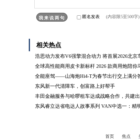
匿名发表
(内容限5至500
相关热点
浩思动力发布V6强擎混合动力 将首展2026北京
全球高性能商用皮卡新标杆 2026 款商用炮陪
全能座驾——山海炮Hi4-T为春节出行交上满分
东风新一代清障车，创富路上好帮手
丰田金融服务与哈啰租车达成战略合作，共建出
东风睿立达省电达人故事系列 VAN中选一：精
首页
焦点