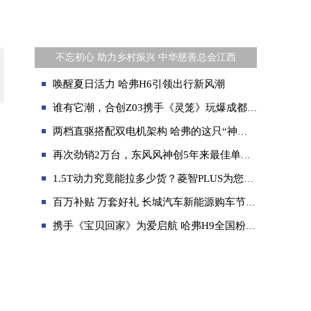
​不忘初心 助力乡村振兴 中华慈善总会江西
唤醒夏日活力 哈弗H6引领出行新风潮
谁有它潮，合创Z03携手《灵笼》玩爆成都车展
两档直驱搭配双电机架构 哈弗的这只“神兽”大有来头
再次劲销2万台，东风风神创5年来最佳单月销量！
1.5T动力究竟能拉多少货？菱智PLUS为您揭晓答案
百万补贴 万套好礼 长城汽车新能源购车节-11.11狂欢购邀您共赴
携手《宝贝回家》为爱启航 哈弗H9全国粉丝纵贯中国之旅发车