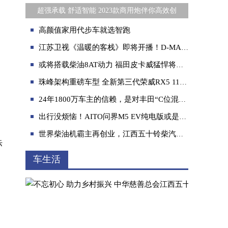
超强承载 舒适智能 2023款商用炮伴你高效创
高颜值家用代步车就选智跑
江苏卫视《温暖的客栈》即将开播！D-MAX V-CROSS助力开启暖暖之旅
。
或将搭载柴油8AT动力 福田皮卡威猛悍将路试谍照流出
珠峰架构重磅车型 全新第三代荣威RX5 11.79万起上市即交付
24年1800万车主的信赖，是对丰田“C位混动”最好的诠释
出行没烦恼！AITO问界M5 EV纯电版或是最优选择
世界柴油机霸主再创业，江西五十铃柴汽并举战略发布
际
车生活