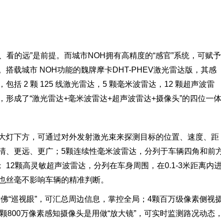
、看的远”是前提。而城市NOH拥有高精度的“感官”系统，可赋予
载城市 NOH功能的魏牌摩卡DHT-PHEV激光雷达版，其感
 2 颗 125 线激光雷达，5 颗毫米波雷达，12 颗超声波雷
件，形成了“激光雷达+毫米波雷达+超声波雷达+摄像头”的四位一
于大灯下方，可通过对外发射激光束来探测目标的位置、速度、距
清、更远、更广；5颗连续性毫米波雷达，分列于车辆四角和前
 12颗高灵敏超声波雷达，分列在车身周围，在0.1-3米距离内
也丝毫不影响车辆的精准判断。
佛“巡视眼”，可汇总周边信息，掌控全局；4颗百万级像素侧视
颗800万像素感知摄像头是用做“放大镜”，可实时监测路况动态