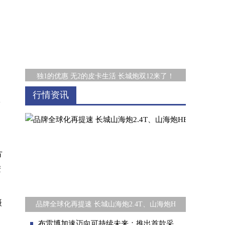
独1的优惠 无2的皮卡生活 长城炮双12来了！
行情资讯
体
方
进
新年开工就选金刚炮8AT 好开、好用、好省心
摄
品牌全球化再提速 长城山海炮2.4T、山海炮H
，
布雷博加速迈向可持续未来：推出首款采用100%再生铝制造的制动卡钳