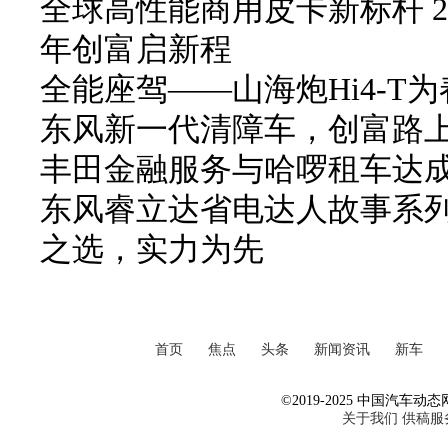
全球高性能商用皮卡新标杆 2
年创富启新程
全能座驾——山海炮Hi4-T
东风新一代清障车，创富路
丰田金融服务与哈啰租车达
东风睿立达省电达人故事系列
之选，实力为先
首页
焦点
头条
新闻资讯
新车
©2019-2025 中国汽车动态网 Al
关于我们
供稿服