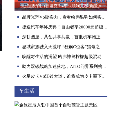
敦煌越野耐力赛坦克Hi4车队顺利完赛 新能源
品牌光环VS硬实力，看看哈弗酷狗如何实力致胜
捷途汽车年终庆典！自由者享20000元超级置换现金优惠
深耕圈层，共创共享共赢，首批机车炮正式交付
思域家族驶入天荒坪 “狂飙C位客”猎弯之旅圆满收官
唤醒对生活的渴望 哈弗神兽柠檬超级混动DHT逐梦贺兰山
助力双碳战略加速落地，AITO问界系列购车指南
火星皮卡VS江铃大道，谁将成为皮卡圈下一个新宠？
车生活