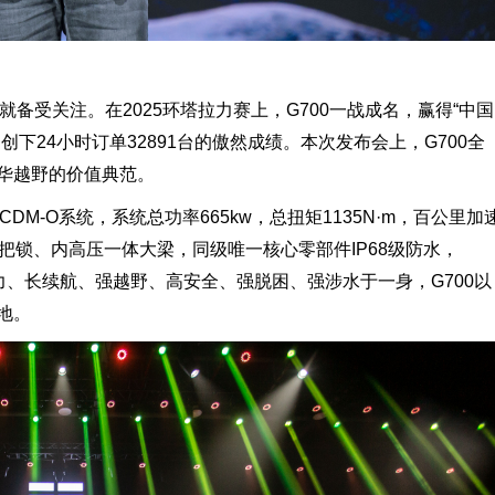
就备受关注。在2025环塔拉力赛上，G700一战成名，赢得“中国
下24小时订单32891台的傲然成绩。本次发布会上，G700全
华越野的价值典范。
DM-O系统，系统总功率665kw，总扭矩1135N·m，百公里加
三把锁、内高压一体大梁，同级唯一核心零部件IP68级防水，
动力、长续航、强越野、高安全、强脱困、强涉水于一身，G700以
地。