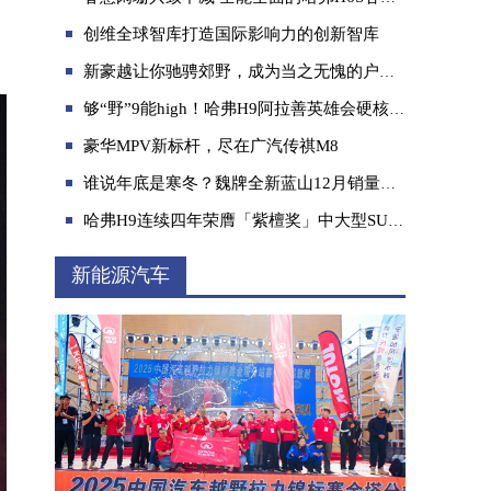
创维全球智库打造国际影响力的创新智库
，
新豪越让你驰骋郊野，成为当之无愧的户外大师
够“野”9能high！哈弗H9阿拉善英雄会硬核圈粉！
豪华MPV新标杆，尽在广汽传祺M8
秋高气爽秋意浓，开风行游艇带着全家去野外
谁说年底是寒冬？魏牌全新蓝山12月销量飘红 劲销8057辆！
哈弗H9连续四年荣膺「紫檀奖」中大型SUV NO.1
新能源汽车
快跟随2024款哈弗大狗逃离酷夏！专属移动空