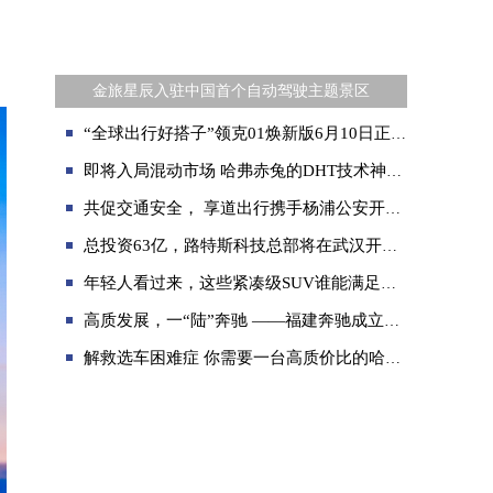
、
金旅星辰入驻中国首个自动驾驶主题景区
“全球出行好搭子”领克01焕新版6月10日正式上市，上市专享价11.88万元起
即将入局混动市场 哈弗赤兔的DHT技术神在哪？
共促交通安全， 享道出行携手杨浦公安开展交通安全培训活动
总投资63亿，路特斯科技总部将在武汉开发区动工
年轻人看过来，这些紧凑级SUV谁能满足你的刚需？
高质发展，一“陆”奔驰 ——福建奔驰成立16周年
解救选车困难症 你需要一台高质价比的哈弗H6国潮版