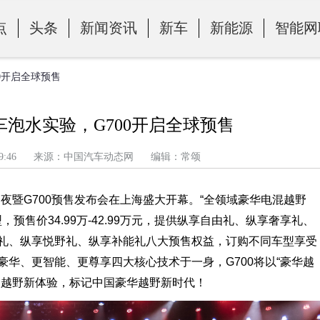
点
头条
新闻资讯
新车
新能源
智能网
00开启全球预售
车泡水实验，G700开启全球预售
午 12:39:46 来源：中国汽车动态网 编辑：常颂
横之夜暨G700预售发布会在上海盛大开幕。“全领域豪华电混越野
，预售价34.99万-42.99万元，提供纵享自由礼、纵享奢享礼、
礼、纵享悦野礼、纵享补能礼八大预售权益，订购不同车型享受
华、更智能、更尊享四大核心技术于一身，G700将以“豪华越
级越野新体验，标记中国豪华越野新时代！