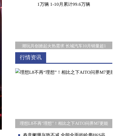
潮玩共创掀起火热需求 长城汽车10月销量超1
行情资讯
东风Honda“满电”亮相北京车展，进一步加快
理想L8不再“理想”！相比之下AITO问界M7更能
春意阑珊兴致不减 全能全面的哈弗H6S谷雨时节带你踏青去！