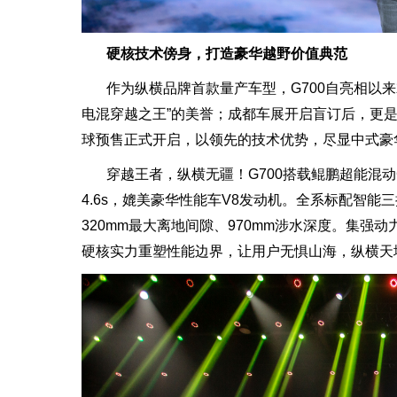
硬核技术傍身，打造豪华越野价值典范
作为纵横品牌首款量产车型，G700自亮相以来
电混穿越之王”的美誉；成都车展开启盲订后，更是创
球预售正式开启，以领先的技术优势，尽显中式豪
穿越王者，纵横无疆！G700搭载鲲鹏超能混动C
4.6s，媲美豪华性能车V8发动机。全系标配智能
320mm最大离地间隙、970mm涉水深度。集强
硬核实力重塑性能边界，让用户无惧山海，纵横天