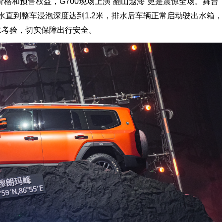
格和预售权益，G700现场上演“翻山越海”更是震惊全场。舞台
注水直到整车浸泡深度达到1.2米，排水后车辆正常启动驶出水箱
水考验，切实保障出行安全。