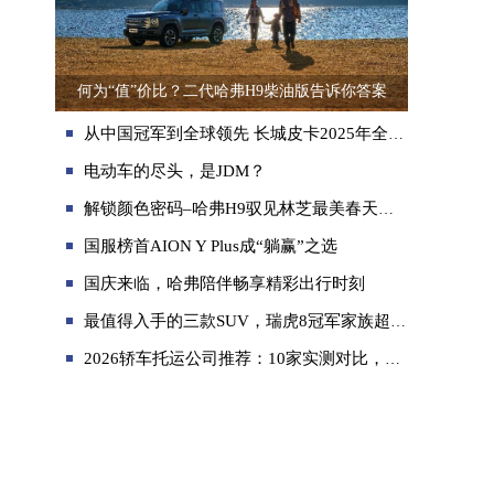
何为“值”价比？二代哈弗H9柴油版告诉你答案
从中国冠军到全球领先 长城皮卡2025年全球累计销量突破18万辆
电动车的尽头，是JDM？
解锁颜色密码–哈弗H9驭见林芝最美春天即将启程
国服榜首AION Y Plus成“躺赢”之选
国庆来临，哈弗陪伴畅享精彩出行时刻
最值得入手的三款SUV，瑞虎8冠军家族超值礼遇享不停
2026轿车托运公司推荐：10家实测对比，哪家好、口碑优？附全机构清单