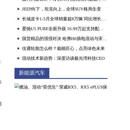
JEEP向下，坦克向上，全球SUV格局生变
长城皮卡1-5月全球销量超8万辆 同比增长8.3% 山海炮Hi4-T澳洲上市
爱驰U5 PURE全新升级 16.99万起支持配置定制
国货精品的强强对决 哈弗H6插电混动与宋PLUS DM-i该选谁？
有颜更有料！试驾江西五十铃汽油版铃拓
佳通轮胎怎么样？栽植匠心，点亮绿色未来
混动技术新趋势：深度访谈极光湾科技CEO
头
新能源汽车
标
期
母亲节限定，“超人”妈妈和2024款哈弗猛龙CP