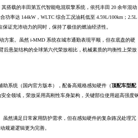
其搭载的丰田第五代智能电混双擎系统，依托丰田 20 余年混动
达 144kW，WLTC 综合工况油耗低至 4.59L/100km；2.5L
在保证充沛动力的同时，保持了极佳的燃油经济性。
MMD 混动方案。虽然 i-MMD 系统在城市通勤表现平顺，但在底盘的硬
臂后悬架结构的全球第六代荣放相比，机械素质的均衡性上荣放
t 智能驾驶辅助系统（国内官方版本），配备高规格感知硬件（
顶配车型配
动安全领域，荣放采用高刚性车身架构，关键部位使用超高强度
全超感系统。虽然满足日常家用防护需求，但在感知硬件的复杂路况处理冗
别与主动规避逻辑更为完善。