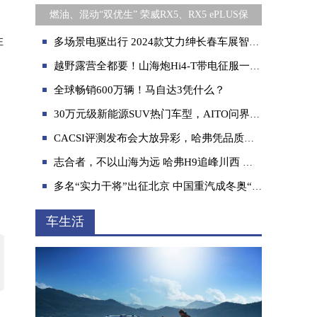
燃油、混动“双优生” 荣威RX5、RX5 ePLUS保
性
多场景电驱出行 2024款艾力绅长春车展智擎上市
越野露营全都要！山海炮Hi4-T带电征服一车搞定
全球畅销600万辆！马自达3凭什么？
30万元级新能源SUV热门车型，AITO问界M7成家庭出行优选
CACSI评测发布会大放异彩，哈弗凭品质与服务赢得双料冠军
志合者，不以山海为远 哈弗H9追峰川西 云绕亚拉相遇咫尺
多名“实力干将”出征北京 中国重汽成冬奥“神助攻”
车生活