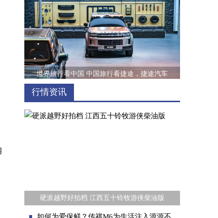
世界旅行看中国 中国旅行看捷途，捷途汽车
行情资讯
钢
家庭生活的不同打开方式 体验魏牌高山
硬派越野好拍档 江西五十铃牧游侠柴油版
如何为爱保鲜？传祺M6为生活注入源源不断的激情