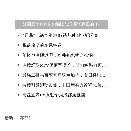
江西五十铃铃拓柴油版 让你见识真正的“科
“开局”一辆金刚炮 解锁各种创业新玩法
脱贫攻坚的东风答卷
年轻也有硬道理，哈弗初恋就这么“刚”
连续蝉联MPV保值率榜首，艾力绅魅力何在？
最强二排与百变空间双重加持，夏日轻松出游，风行游艇就够
持续引领混动市场，丰田用实力诠释“C位混动”
比亚迪汉EV入驻华为成都旗舰店
活动
零部件