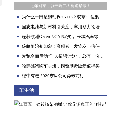
过年回家，就开哈弗大狗追猎版！
为什么丰田是混动界YYDS？双擎“C位混动”了解一下
固态电池与新材料引关注，车用动力论坛分会场聚焦电池技术新突破
连获欧洲Green NCAP双奖， 长城汽车绿色可持续发展再添硕果
佐藤恒治初印象：高领衫、发烧友与信任先生
爱驰全面启动“千人招聘计划”，总有一份适合你的高薪岗位
哈弗酷狗购车手册，四驱潮野版最值得买
稳中有进 2020东风公司勇毅前行
车生活