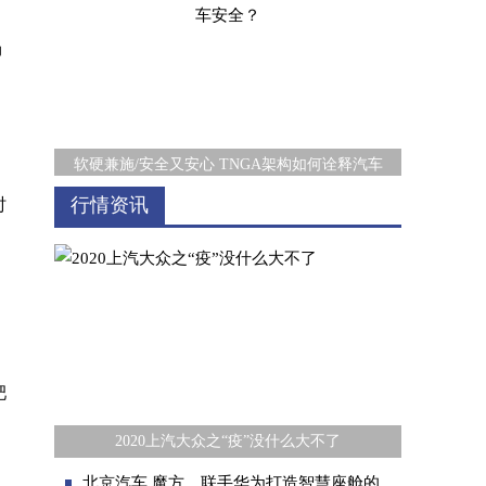
场
软硬兼施/安全又安心 TNGA架构如何诠释汽车
行情资讯
时
肥
从遥遥领先的第一，看福田汽车发展的“内力”
2020上汽大众之“疫”没什么大不了
北京汽车 魔方，联手华为打造智慧座舱的终极模式