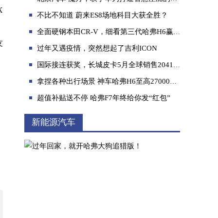
X
不比不知道 蔚来ES8场地科目大获全胜？
全面硬钢本田CR-V，细看第三代哈弗H6赢在哪里？
友
过年又遇疫情，突然想起了吉利ICON
国际接连获奖，长城皮卡5月全球销售20418台
长城皮卡1-6月全球销量超9万辆 以实力献礼
拿捏各种出行场景 神车哈弗H6至高27000元优惠
超值补贴送不停 哈弗F7年终给你发“红包”
新能源汽车
把握春节前购车最佳时机！魏牌全新蓝山实力