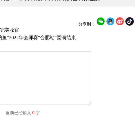
分享到：
站完美收官
”2022年会师赛“合肥站”圆满结束
字) 当前已经输入
0
字