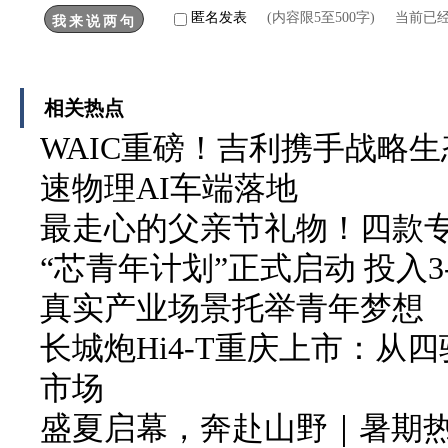
匿名发表
(内容限5至500字) 当前已
相关热点
WAIC重磅！吉利携手战略生
速物理AI车端落地
最走心的父亲节礼物！四款
“芯青年计划”正式启动 投入3
真实产业场景托举青年梦想
长城炮Hi4-T重庆上市：从
市场
盛夏启幕，奔赴山野｜暑期