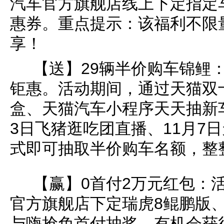
汽车官方旗舰店线上下定指定车
惠券。重点提示：该福利不限
享！
【送】29辆半价购车锦鲤
钜惠。活动期间，通过天猫双
盒、天猫汽车小程序天天抽新
3日飞猪逛吃团直播、11月7
式即可抽取半价购车名额，整
【赢】0首付2万元红包：
官方旗舰店下定瑞虎8鲲鹏版、
与嗨抢免首付抽奖，有机会获得2