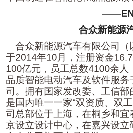
——E
合众新能源
合众新能源汽车有限公司（以
于2014年10月，注册资金16
100亿元，员工总数4100余
品质智能电动汽车及软件服务
司。拥有国家发改委、工信部
是国内唯一一家“双资质、双工
司总部位于上海，在桐乡和宜
京设立设计中心，在嘉兴设立