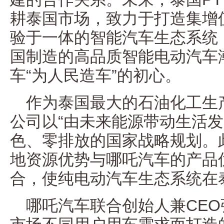
耕泰国市场，致力于打造集增
验于一体的智能汽车生态系统
国制造的高品质智能电动汽车
车“为人民造车”的初心。
作为泰国最大的石油化工生
公司以“由未来能源带动生活发
色、零排放的国家战略规划。
地资源优势与哪吒汽车的产品
合，使纯电动汽车生态系统在
哪吒汽车联合创始人兼CEO