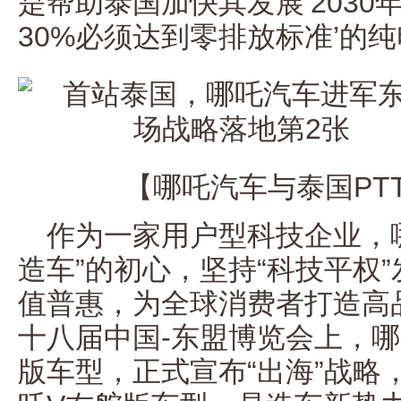
是帮助泰国加快其发展‘203
30%必须达到零排放标准’的
【哪吒汽车与泰国PT
作为一家用户型科技企业，
造车”的初心，坚持“科技平权
值普惠，为全球消费者打造高
十八届中国-东盟博览会上，
版车型，正式宣布“出海”战略