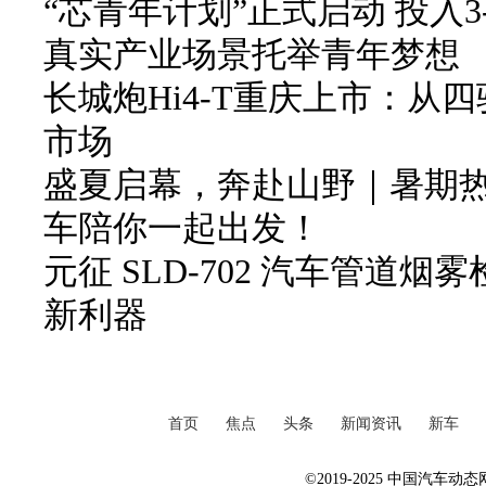
“芯青年计划”正式启动 投入3
真实产业场景托举青年梦想
长城炮Hi4-T重庆上市：从
市场
盛夏启幕，奔赴山野｜暑期
车陪你一起出发！
元征 SLD-702 汽车管道
新利器
首页
焦点
头条
新闻资讯
新车
©2019-2025 中国汽车动态网 Al