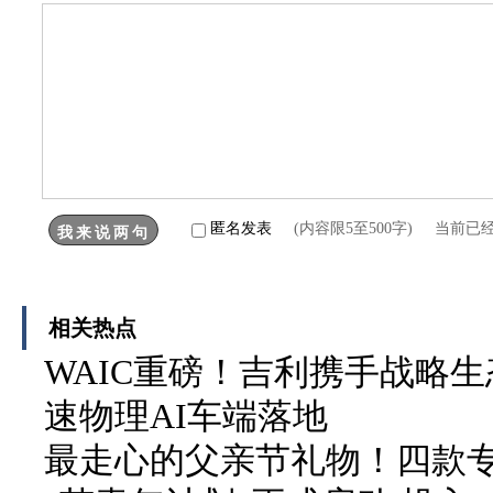
匿名发表
(内容限5至500字) 当前已
相关热点
WAIC重磅！吉利携手战略生
速物理AI车端落地
最走心的父亲节礼物！四款