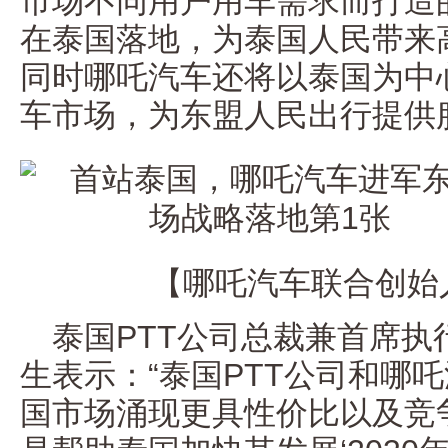
市场不同用户用车需求而打造
在泰国落地，为泰国人民带来
同时哪吒汽车还将以泰国为中
车市场，为东盟人民出行提供
【哪吒汽车联合创始
泰国PTT公司总裁兼首席执行官Aut
生表示：“泰国PTT公司和哪
国市场涌现更具性价比以及竞