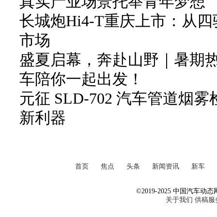
真实产业场景托举青年梦想
长城炮Hi4-T重庆上市：从
市场
盛夏启幕，奔赴山野｜暑期
车陪你一起出发！
元征 SLD-702 汽车管道
新利器
首页
焦点
头条
新闻资讯
新车
©2019-2025 中国汽车动态网 Al
关于我们
供稿服