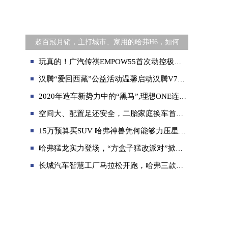
超百冠月销，主打城市、家用的哈弗H6，如何
玩真的！广汽传祺EMPOW55首次动控极限挑战即将上线！
汉腾“爱回西藏”公益活动温馨启动汉腾V7勇闯三大无人区
2020年造车新势力中的“黑马”,理想ONE连续4个月销冠
空间大、配置足还安全，二胎家庭换车首选第四代胜达
15万预算买SUV 哈弗神兽凭何能够力压星越L
哈弗猛龙实力登场，“方盒子猛改派对”掀起越野改装新热潮
长城汽车智慧工厂马拉松开跑，哈弗三款车型实力助阵