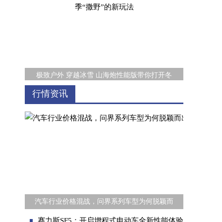
极致户外 穿越冰雪 山海炮性能版带你打开冬
行情资讯
“第四代高能小卡”东风途逸T7：如何以价值重
汽车行业价格混战，问界系列车型为何脱颖而
赛力斯SF5：开启增程式电动车全新性能体验