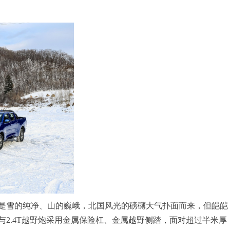
是雪的纯净、山的巍峨，北国风光的磅礴大气扑面而来，但皑皑
2.4T越野炮采用金属保险杠、金属越野侧踏，面对超过半米厚