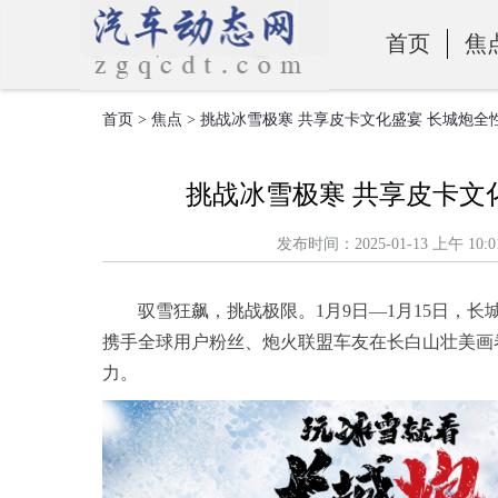
首页
焦
首页
>
焦点
> 挑战冰雪极寒 共享皮卡文化盛宴 长城炮
零部件
挑战冰雪极寒 共享皮卡文
发布时间：2025-01-13 上
驭雪狂飙，挑战极限。1月9日—1月15日，
携手全球用户粉丝、炮火联盟车友在长白山壮美画
力。