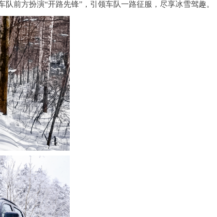
车队前方扮演“开路先锋”，引领车队一路征服，尽享冰雪驾趣。