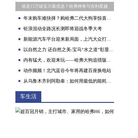
谁是15万级实力最优选？哈弗神兽与吉利星越
年末购车难抉择？购哈弗二代大狗享惊喜钜惠，轻松提新车
钜浪混动全路况长测即将迎战冬季大考
新能源汽车平台迎来新局面，上汽大众打造电动化平台新优势
以自然之力 还自然之美-宝马“水之道”彰显循环永续的艺术
内有猛犬，欢迎来玩——哈弗大狗追猎版是我的友情神助攻
动作频频！北汽蓝谷今年将再建百座换电站
从乌鲁木齐到阿勒泰：如何用最低的能耗找到最美的风景
车生活