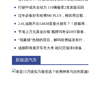
行驶中或失去动力 110辆极星2首发版召回
过年必备好车哈弗M6 PLUS，柳岩用过都说好！
2.6L油跑不出54KM直接火烧车？！皓极再现魔鬼挑战名场面
节省上万元真金白银 魏牌玛奇朵DHT新春五重礼“壕”气冲天
倾听“中升代”的真实声音，看亚洲狮如何与用
“现象级”热销的背后，解码哈弗猛龙有什么硬核逻辑
成都即将展开车市大考 就问艾瑞泽8准备好了吗？
新能源汽车
科学防疫“智”胜一筹 第二代哈弗H6硬核分析