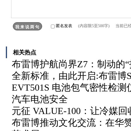
匿名发表
(内容限5至500字) 当前已
相关热点
布雷博护航尚界Z7：制动的“技
全新标准，由此开启:布雷博SE
EVT501S 电池包气密性
汽车电池安全
元征 VALUE-100：让冷
布雷博推动文化交流：在华赞