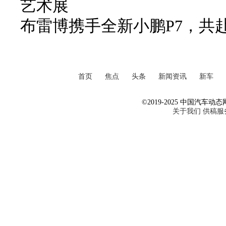
艺术展
布雷博携手全新小鹏P7，共
首页
焦点
头条
新闻资讯
新车
©2019-2025 中国汽车动态网 Al
关于我们
供稿服