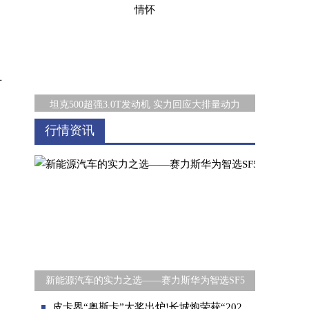
对
坦克500超强3.0T发动机 实力回应大排量动力
行情资讯
火星皮卡“星芒青”，驾趣生活新“青”向
新能源汽车的实力之选——赛力斯华为智选SF5
皮卡界“奥斯卡”大奖出炉!长城炮荣获“2021中国年度皮卡”