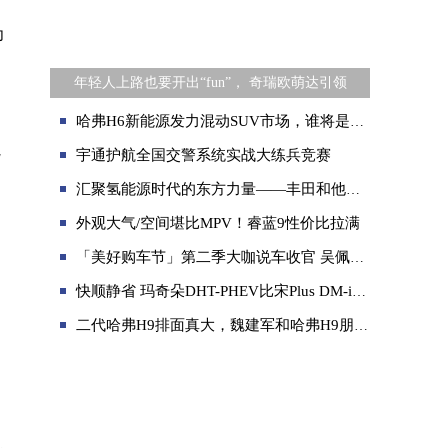
为
年轻人上路也要开出“fun”， 奇瑞欧萌达引领
哈弗H6新能源发力混动SUV市场，谁将是最后赢家？
魏
宇通护航全国交警系统实战大练兵竞赛
汇聚氢能源时代的东方力量——丰田和他的中国朋友们
外观大气/空间堪比MPV！睿蓝9性价比拉满
「美好购车节」第二季大咖说车收官 吴佩搭档懂车侦探实力选好车
快顺静省 玛奇朵DHT-PHEV比宋Plus DM-i驾驶体验更胜一筹
二代哈弗H9排面真大，魏建军和哈弗H9朋友们都来了……
奥