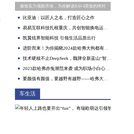
极致实力领跑市场，为你解读RAV4荣放的绝对
是
​比亚迪：以匠人之名，打造匠心之作
易易互联科技扎根重庆，共创智能换电运营典范
凯翼炫界智能科技 引领生活品质出行
进阶而来！为你揭晓2024款哈弗大狗都有哪些焕新升级？
技术硬核不止DeepSeek，魏牌全新蓝山“智驾”大模型安全领先
2023款哈弗赤兔潮范来袭 成为职场小白心动之选！
要颜值有颜值，要越野有越野——哈弗大狗追猎版YYDS
车生活