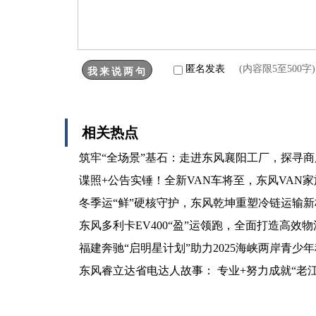
匿名发表
(内容限5至500
相关热点
筑牢“全场景”基石：走进东风襄阳工厂，探寻
谍照+公告实锤！全新VAN车将至，东风VAN
冬季运“鲜”硬核守护，东风乾坤重塑冷链运输新
东风多利卡EV400“盈”运领跑，全面打造高效物
福建奔驰“启明星计划”助力2025海峡两岸青少
东风睿立达省电达人故事： 专业+努力成就“老