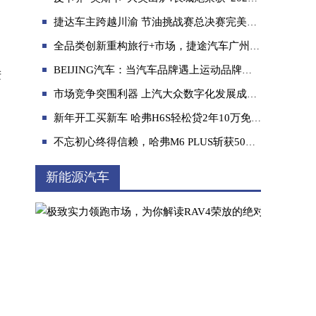
捷达车主跨越川渝 节油挑战赛总决赛完美收官！
全品类创新重构旅行+市场，捷途汽车广州车展领潮旅行新范式
BEIJING汽车：当汽车品牌遇上运动品牌，车企也能玩转跨界CP!
进
市场竞争突围利器 上汽大众数字化发展成效卓著
大型高性能豪华皮卡 山海炮性能版将于10月1
新年开工买新车 哈弗H6S轻松贷2年10万免息
不忘初心终得信赖，哈弗M6 PLUS斩获50万车主好口碑
新能源汽车
和硬派越野SUV来一场未知的探索之旅