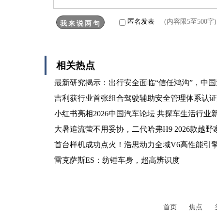
匿名发表
(内容限5至500
相关热点
最新研究揭示：出行安全面临“信任鸿沟”，中
吉利获行业首张组合驾驶辅助安全管理体系认证
小红书亮相2026中国汽车论坛 共探车生活行业
大暑追流萤不用妥协，二代哈弗H9 2026款越野
首台样机成功点火！浩思动力全域V6高性能引
雷克萨斯ES：纺锤车身，超高辨识度
首页
焦点