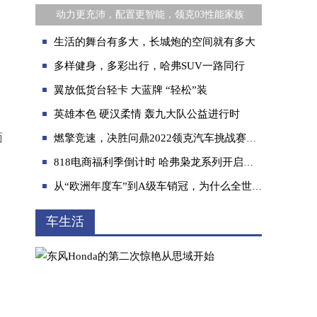
​ 动力更充沛，配置更智能，领克03性能家族
生活的舞台有多大，长城炮的空间就有多大
多样健身，多彩出行，哈弗SUV一路同行
翼放低货台轻卡 大蓝牌 “轻松”装
英雄本色 硬汉柔情 轰九大队公益进行时
面
燃擎竞速，决胜问鼎2022领克汽车挑战赛收官战圆满落幕
818电商福利季倒计时 哈弗枭龙系列开启线上直播狂欢
从“欧洲年度车”到A级车销冠，为什么全世界都认TNGA？
车生活