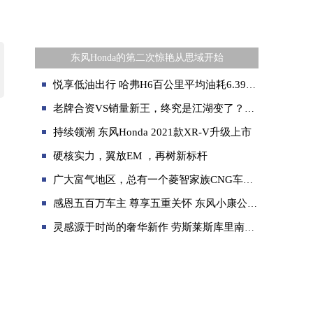
东风Honda的第二次惊艳从思域开始
悦享低油出行 哈弗H6百公里平均油耗6.39升 纵擎多彩贵州
老牌合资VS销量新王，终究是江湖变了？入了领克06秒变墙头……
持续领潮 东风Honda 2021款XR-V升级上市
硬核实力，翼放EM ，再树新标杆
广大富气地区，总有一个菱智家族CNG车的身影在路上跑
感恩五百万车主 尊享五重关怀 东风小康公司20周年感恩回馈活动火热来袭
灵感源于时尚的奢华新作 劳斯莱斯库里南“时尚之源”典藏版耀然发布