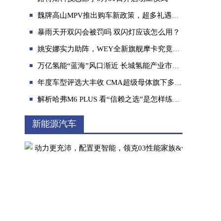
魏牌高山MPV推出购车新政策，超多礼遇持续至7月底
暴雨天开双闪会被罚吗 双闪灯应该怎么用？
姚安娜实力助阵，WEY全新旗舰摩卡究竟强在哪？
万亿氢能“蓝海”风口渐近 长城氢能产业市场化步伐全面“提速”
星越L对比CR-V，性价比之选还得是它
年度车型评选大丰收 CMA超级母体旗下多车型获奖
解析哈弗M6 PLUS 看“信赖之选”是怎样练成的
新能源汽车
最高续航180KM，风光MINIEV糖果款动力曝光