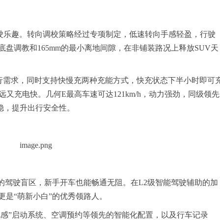
驾驶乐趣。转向调校策略经过专项制定，低速转向手感轻盈，行驶
盘调教和165mm的最小离地间隙，在非铺装路况上释放SUV天
本出行需求，同时支持快慢充两种充能方式，快充状态下半小时即可
远又充电快。几何E最高车速可达121km/h，动力强劲，同级领先
得稳，提升出行安全性。
的驾驶盲区，新手开车也能畅通无阻。在L2级智能驾驶辅助的加
更是“萌新小白”的优秀领路人。
“无感”启动系统、空调预约等领先的智能化配置，以及行车记录