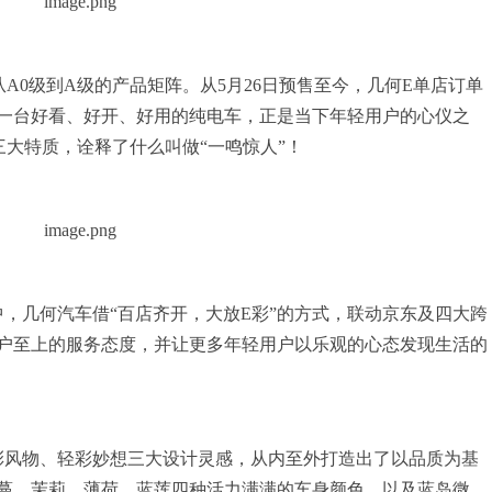
A0级到A级的产品矩阵。从5月26日预售至今，几何E单店订单
一台好看、好开、好用的纯电车，正是当下年轻用户的心仪之
大特质，诠释了什么叫做“一鸣惊人”！
中，几何汽车借“百店齐开，大放E彩”的方式，联动京东及四大跨
户至上的服务态度，并让更多年轻用户以乐观的心态发现生活的
矿彩风物、轻彩妙想三大设计灵感，从内至外打造出了以品质为基
蔓、茉莉、薄荷、蓝莲四种活力满满的车身颜色，以及蓝岛微