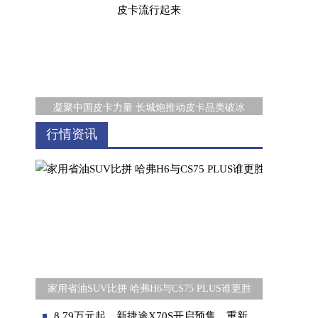
凝聚中国皮卡力量 长城炮推动皮卡品类破冰
行情资讯
圆满闭幕！三和精化集团多款新品在上海法兰
家用省油SUV比拼 哈弗H6与CS75 PLUS谁更胜
8.79万元起，新捷途X70S开启预售，重新定义家用大空间SUV