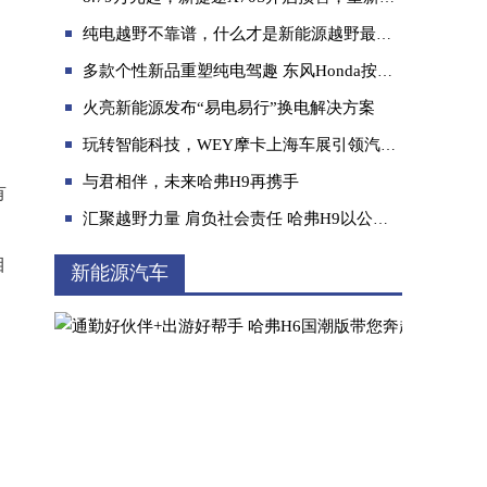
纯电越野不靠谱，什么才是新能源越野最优解？
多款个性新品重塑纯电驾趣 东风Honda按下电动化战略落地加速键
火亮新能源发布“易电易行”换电解决方案
玩转智能科技，WEY摩卡上海车展引领汽车智能潮流
是硬汉也是暖男，二代哈弗H9实力呵护家人冬
与君相伴，未来哈弗H9再携手
有
汇聚越野力量 肩负社会责任 哈弗H9以公益赋能越野文化
目
新能源汽车
年前购车推荐：选择瑞风“节油双子星”开回家