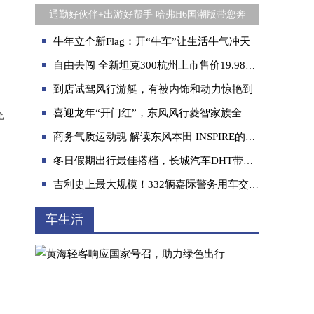
通勤好伙伴+出游好帮手 哈弗H6国潮版带您奔
牛年立个新Flag：开“牛车”让生活牛气冲天
自由去闯 全新坦克300杭州上市售价19.98万起
到店试驾风行游艇，有被内饰和动力惊艳到
喜迎龙年“开门红”，东风风行菱智家族全国订单暴涨飙升
充
商务气质运动魂 解读东风本田 INSPIRE的双重性格
冬日假期出行最佳搭档，长城汽车DHT带你畅游双节
吉利史上最大规模！332辆嘉际警务用车交付晋中市公安局
车生活