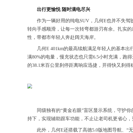
出行更愉悦 随时满电尽兴
作为一辆好用的纯电SUV，几何E也并不失
转向手感顺滑，让每一次转弯都游刃有余。扎实的底
性，带都市年轻人奔赴阔天海岸。
几何E 401km的最高续航满足年轻人的基
满80%的电量，慢充状态也只需6.5小时充满，跑得
的38.1米百公里刹停距离响应迅捷，开得快又刹
同级独有的“黄金右眼”盲区显示系统，守护你
持下，实现辅助跟车功能，不止让老司机更省心，
此外，几何E还搭载了高德5.0版地图导航、