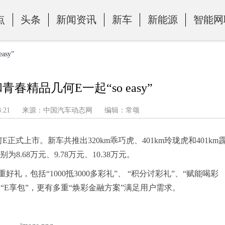
点
头条
新闻资讯
新车
新能源
智能网
sy”
青春精品几何E一起“so easy”
午 3:33:21 来源：中国汽车动态网 编辑：常颂
正式上市。新车共推出320km乖巧虎、401km玲珑虎和401km
.68万元、9.78万元、10.38万元。
，包括“1000抵3000多彩礼”、 “积分讨彩礼”、“赋能喝彩
8元“E享包”，更有多重“焕彩金融方案”满足用户需求。