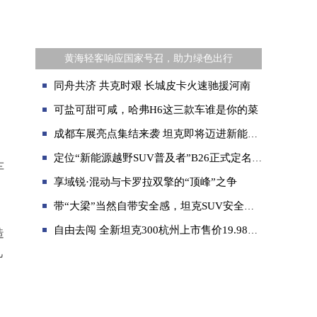
黄海轻客响应国家号召，助力绿色出行
同舟共济 共克时艰 长城皮卡火速驰援河南
可盐可甜可咸，哈弗H6这三款车谁是你的菜
成都车展亮点集结来袭 坦克即将迈进新能源时代
定位“新能源越野SUV普及者”B26正式定名哈弗猛龙，外观内饰首曝光！
车
享域锐·混动与卡罗拉双擎的“顶峰”之争
，
带“大梁”当然自带安全感，坦克SUV安全高姿态
自由去闯 全新坦克300杭州上市售价19.98万起
造
几