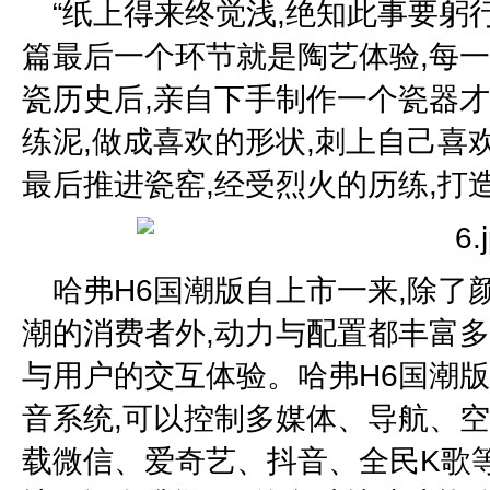
“纸上得来终觉浅,绝知此事要躬行
篇最后一个环节就是陶艺体验,每
瓷历史后,亲自下手制作一个瓷器
练泥,做成喜欢的形状,刺上自己喜
最后推进瓷窑,经受烈火的历练,打
哈弗H6国潮版自上市一来,除了
潮的消费者外,动力与配置都丰富多
与用户的交互体验。哈弗H6国潮版所
音系统,可以控制多媒体、导航、空
载微信、爱奇艺、抖音、全民K歌