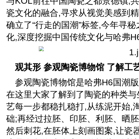
与KOL前往中国陶瓷之都景德镇,
瓷文化的融合,寻求从视觉美感到
确立了“行走的国潮”标签,今年寻秘
化,深度挖掘中国传统文化与哈弗H
观其形 参观陶瓷博物馆 了解工
参观陶瓷博物馆是哈弗H6国潮版
在这里大家了解到了陶瓷的种类与
艺每一步都稳扎稳打,从练泥开始,
础;再经过拉胚、印胚、利胚、晒胚
然后刺花,在胚体上刻画图案,让瓷