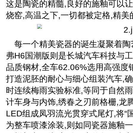
这是陶瓷的精髓,良好的施釉可以让
烧窑,高温之下,一切都被定格,精
每一个精美瓷器的诞生凝聚着陶
弗H6国潮版则是长城汽车科技与
品质钢材,全车62.06%选用高强
打造泥胚的耐心与细心组装汽车,确
时连续梅雨实验标准,等同于自然雨
计车身与内饰,绣春之刃前格栅,龙腾
LED组成凤羽流光贯穿式尾灯,将“
为整车喷漆涂装,则如同瓷器施釉一