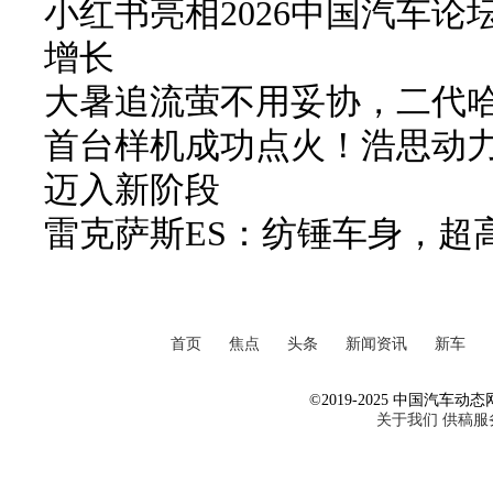
小红书亮相2026中国汽车论
增长
大暑追流萤不用妥协，二代哈弗
首台样机成功点火！浩思动力
迈入新阶段
雷克萨斯ES：纺锤车身，超
首页
焦点
头条
新闻资讯
新车
©2019-2025 中国汽车动态网 Al
关于我们
供稿服