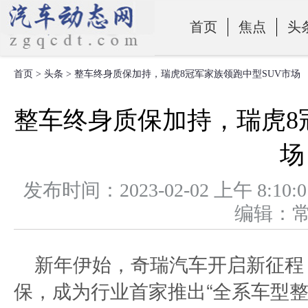
首页
焦点
头
首页
>
头条
> 整车终身质保加持，瑞虎8冠军家族领跑中型SUV市场
零部件
整车终身质保加持，瑞虎8
场
发布时间：2023-02-02 上午 
编辑：
新年伊始，奇瑞汽车开启新征程
保，成为行业首家推出“全系车型整