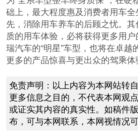
础上，最大程度惠及消费者用车全
先，消除用车养车的后顾之忧。其
质的用车体验，必将获得更多用户
瑞汽车的“明星”车型，也将在卓越
更多的产品惊喜与更出众的驾乘体
免责声明：以上内容为本网站转
更多信息之目的，不代表本网观
或证实其内容的真实性。如稿件
布，可与本网联系，本网视情况