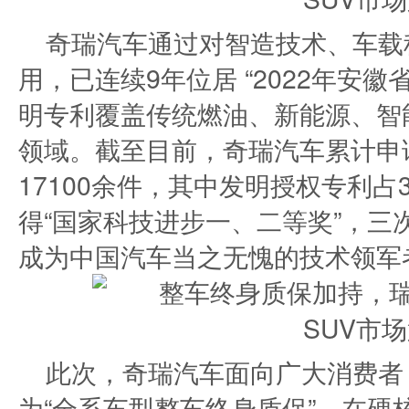
奇瑞汽车通过对智造技术、车载
用，已连续9年位居 “2022年安
明专利覆盖传统燃油、新能源、智
领域。截至目前，奇瑞汽车累计申请
17100余件，其中发明授权专利
得“国家科技进步一、二等奖”，三
成为中国汽车当之无愧的技术领军
此次，奇瑞汽车面向广大消费者
为“全系车型整车终身质保”，在硬