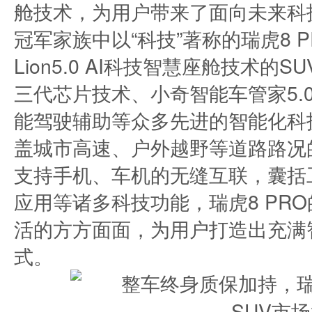
舱技术，为用户带来了面向未来科
冠军家族中以“科技”著称的瑞虎8 
Lion5.0 AI科技智慧座舱技术
三代芯片技术、小奇智能车管家5.0
能驾驶辅助等众多先进的智能化科
盖城市高速、户外越野等道路路况
支持手机、车机的无缝互联，囊括
应用等诸多科技功能，瑞虎8 PR
活的方方面面，为用户打造出充满
式。