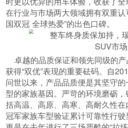
时更以优异的用车体验，收获了全
在行业与市场两大领域拥有双重认
国双冠 全球热爱”的出色口碑。
卓越的品质保证和领先同级的产
获得“双优”表现的重要砝码。自20
问世以来，产品品质便是其坚守的一
型的家族基因。严苛的环境磨砺，
括高温、高原、高寒、高耐久性在内
冠军家族车型验证累计可靠性行驶里程
更是在去年进行了三场严酷的“拉练