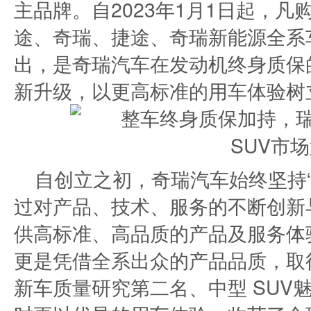
主品牌。自2023年1月1日起，
途、奇瑞、捷途、奇瑞新能源全系
出，是奇瑞汽车在发动机终身质保
新升级，以更高标准的用车体验树
自创立之初，奇瑞汽车始终坚持
过对产品、技术、服务的不断创新
供高标准、高品质的产品及服务体
更是凭借全系出众的产品品质，取得J.D
新车质量研究第二名、中型 SUV