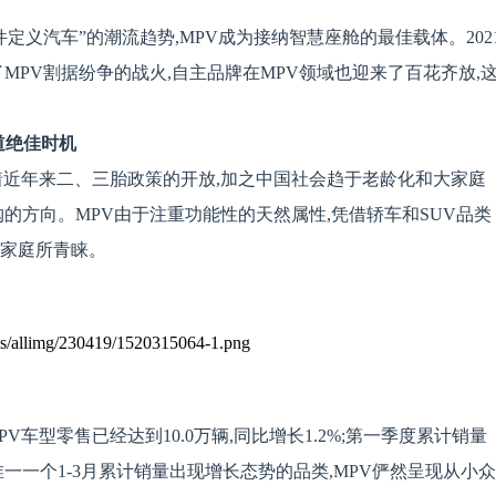
定义汽车”的潮流趋势,MPV成为接纳智慧座舱的最佳载体。202
MPV割据纷争的战火,自主品牌在MPV领域也迎来了百花齐放,
道绝佳时机
着近年来二、三胎政策的开放,加之中国社会趋于老龄化和大家庭
的方向。MPV由于注重功能性的天然属性,凭借轿车和SUV品类
的家庭所青睐。
PV车型零售已经达到10.0万辆,同比增长1.2%;第一季度累计销量
中,唯一一个1-3月累计销量出现增长态势的品类,MPV俨然呈现从小众