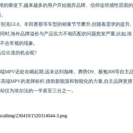
维的驱使下,越来越多的用户开始抛弃品牌、信仰这些感性层面的
值。
别克GL8、丰田赛那等车型的销量节节攀升,但随着需求的提升,
同时,海外品牌溢价与产品实力不相匹配的问题愈发严重,比如,埃
业不合常规的现象。
高位出道的机会呢?
MPV还处在崛起期,远未达到巅峰。腾势D9、极氪009等自主
等高端MPV的老牌标杆,借助新能源和智能化的力量,自主品牌更擅
价却仅为埃尔法的一半甚至三分之一。