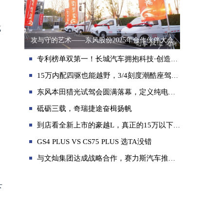
。
成
攻与守的艺术——东风股份2025年合作伙伴大会
专利榜单双第一！长城汽车拥抱科技·创造未来
15万内配四驱也能越野，3/4刻度潮酷座驾哈弗酷狗真够劲！
东风本田猎光试驾会圆满落幕，定义纯电座驾新标准！
砥砺三载，奇瑞捷途奋楫扬帆
到店看全新上市的豪越L，真正的15万以下无敌手！
GS4 PLUS VS CS75 PLUS 选TA没错
与文灿集团达成战略合作，赛力斯汽车推动精品战略持续落地
下