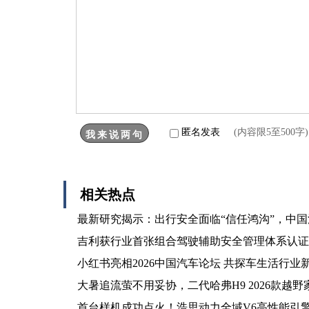
匿名发表
(内容限5至500
相关热点
最新研究揭示：出行安全面临“信任鸿沟”，中
吉利获行业首张组合驾驶辅助安全管理体系认证
小红书亮相2026中国汽车论坛 共探车生活行业
大暑追流萤不用妥协，二代哈弗H9 2026款越野
首台样机成功点火！浩思动力全域V6高性能引