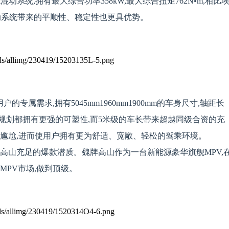
混动系统,拥有最大综合功率358kW,最大综合扭矩762N•m,相比
混动系统带来的平顺性、稳定性也更具优势。
专属需求,拥有5045mm️1960m️m1900mm的车身尺寸,轴距长
局规划都拥有更强的可塑性,而5米级的车长带来超越同级合资的充
等尴尬,进而使用户拥有更为舒适、宽敞、轻松的驾乘环境。
高山充足的爆款潜质。魏牌高山作为一台新能源豪华旗舰MPV,
MPV市场,做到顶级。