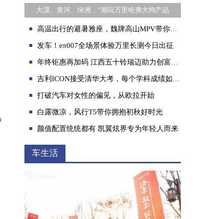
大漠、黄河、绿洲，“潮玩万里哈弗大狗产品
高温出行的避暑雅座，魏牌高山MPV带你畅享缤纷夏日
发车！eπ007全场景体验万里长测今日出征
年终钜惠再加码 江西五十铃瑞迈助力创富第一步
吉利ICON接受清华大考，每个学科成绩如何？
打破汽车对女性的偏见，从欧拉开始
白露微凉，风行T5带你拥抱初秋好时光
品
颜值配置统统都有 凯翼炫界专为年轻人而来
车生活