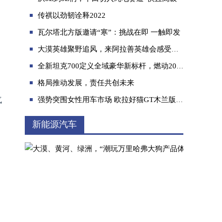
传祺以劲韧诠释2022
瓦尔塔北方版邀请“寒”：挑战在即 一触即发
大漠英雄聚野追风，来阿拉善英雄会感受哈弗H9霸气称雄！
​全新坦克700定义全域豪华新标杆，燃动2026北京车展
一辆车一家人新哈弗H5通勤自驾说走就走
格局推动发展，责任共创未来
气
强势突围女性用车市场 欧拉好猫GT木兰版有何过人之处？
新能源汽车
科技技术是华泰汽车实现高质量发展的筹码