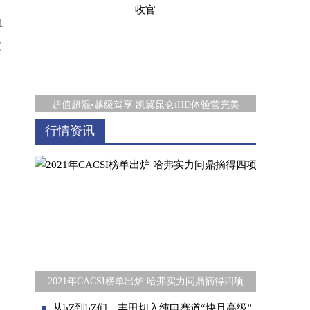
1
这
超值超混•越级驾享 凯翼昆仑iHD体验营完美
行情资讯
布雷博荣获吉利集团2024年度“缔造光辉奖”
2021年CACSI榜单出炉 哈弗实力问鼎摘得四项
从bZ到bZ们，丰田切入纯电赛道“快且高级”