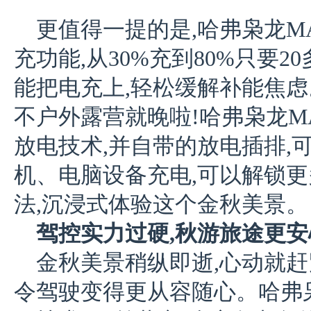
更值得一提的是,哈弗枭龙M
充功能,从30%充到80%只要
能把电充上,轻松缓解补能焦虑
不户外露营就晚啦!哈弗枭龙MA
放电技术,并自带的放电插排,
机、电脑设备充电,可以解锁
法,沉浸式体验这个金秋美景。
驾控
实力过硬,秋游旅途更安
金秋美景稍纵即逝,心动就赶
令驾驶变得更从容随心。哈弗