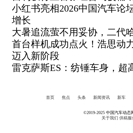
小红书亮相2026中国汽车论
增长
大暑追流萤不用妥协，二代哈弗
首台样机成功点火！浩思动力
迈入新阶段
雷克萨斯ES：纺锤车身，超
首页
焦点
头条
新闻资讯
新车
©2019-2025 中国汽车动态网 Al
关于我们
供稿服