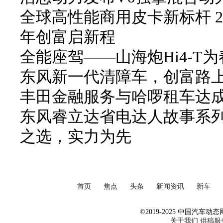
全球高性能商用皮卡新标杆 2
年创富启新程
全能座驾——山海炮Hi4-T
东风新一代清障车，创富路
丰田金融服务与哈啰租车达
东风睿立达省电达人故事系列
之选，实力为先
首页
焦点
头条
新闻资讯
新车
©2019-2025 中国汽车动态网 Al
关于我们
供稿服